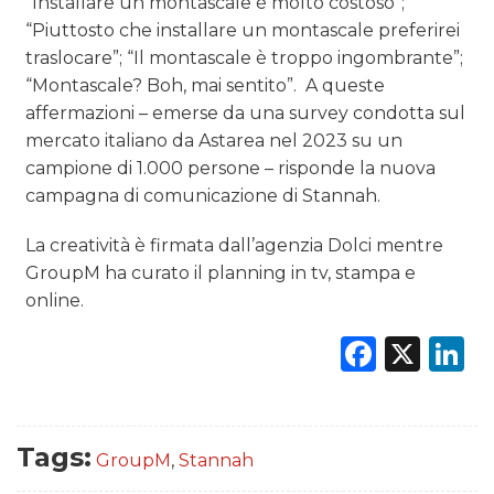
“Installare un montascale è molto costoso”;
“Piuttosto che installare un montascale preferirei
PREVISIONI/SCENARI
traslocare”; “Il montascale è troppo ingombrante”;
“Montascale? Boh, mai sentito”. A queste
NORMATIVE
affermazioni – emerse da una survey condotta sul
mercato italiano da Astarea nel 2023 su un
TREND
campione di 1.000 persone – risponde la nuova
CASE HISTORY
campagna di comunicazione di Stannah.
La creatività è firmata dall’agenzia Dolci mentre
OPINIONI
GroupM ha curato il planning in tv, stampa e
online.
Faceb
X
L
Tags:
GroupM
,
Stannah