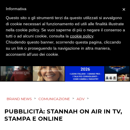
EVENTI
×
Informativa
Questo sito o gli strumenti terzi da questo utilizzati si avvalgono
MOBILE
di cookie necessari al funzionamento ed utili alle finalità illustrate
nella cookie policy. Se vuoi saperne di più o negare il consenso a
PROMOZIONI
tutti o ad alcuni cookie, consulta la
cookie policy
.
Chiudendo questo banner, scorrendo questa pagina, cliccando
su un link o proseguendo la navigazione in altra maniera,
acconsenti all’uso dei cookie.
PRODOTTI
PUNTI VENDITA
CSR
>
>
>
BRAND NEWS
COMUNICAZIONE
ADV
STRATEGIE
PUBBLICITÀ: STANNAH ON AIR IN TV,
STAMPA E ONLINE