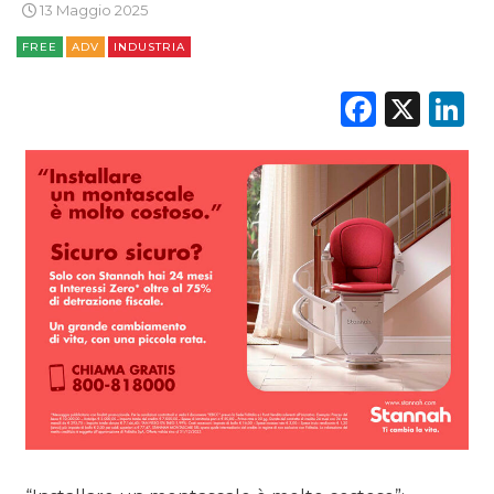
CINEMA
13 Maggio 2025
FREE
ADV
INDUSTRIA
DIGITALE
Faceb
X
L
EDITORIA
ESTERNA
RADIO / AUDIO
TV
DATI
RICERCHE