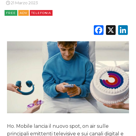
21 Marzo 2023
DATI
FREE
ADV
TELEFONIA
RICERCHE
Faceb
X
L
PREVISIONI/SCENARI
NORMATIVE
TREND
CASE HISTORY
OPINIONI
Ho. Mobile lancia il nuovo spot, on air sulle
principali emittenti televisive e sui canali digital e