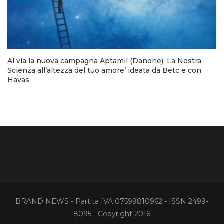
Al via la nuova campagna Aptamil (Danone) ‘La Nostra
Scienza all’altezza del tuo amore’ ideata da Betc e con
Havas
BRAND NEWS - Partita IVA 07599810962 - ISSN 2499-
8095 - Copyright 2016