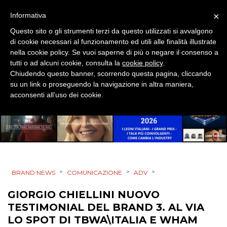
×
PREVISIONI/SCENARI
Informativa
Questo sito o gli strumenti terzi da questo utilizzati si avvalgono
NORMATIVE
di cookie necessari al funzionamento ed utili alle finalità illustrate
nella cookie policy. Se vuoi saperne di più o negare il consenso a
TREND
tutti o ad alcuni cookie, consulta la
cookie policy
.
Chiudendo questo banner, scorrendo questa pagina, cliccando
su un link o proseguendo la navigazione in altra maniera,
CASE HISTORY
acconsenti all’uso dei cookie.
OPINIONI
>
>
>
BRAND NEWS
COMUNICAZIONE
ADV
GIORGIO CHIELLINI NUOVO
TESTIMONIAL DEL BRAND 3. AL VIA
LO SPOT DI TBWA\ITALIA E WHAM