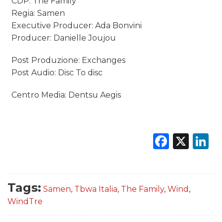
CDP: The Family
Regia: Samen
Executive Producer: Ada Bonvini
Producer: Danielle Joujou
Post Produzione: Exchanges
Post Audio: Disc To disc
Centro Media: Dentsu Aegis
Faceb
X
L
Tags:
Sämen
,
Tbwa Italia
,
The Family
,
Wind
,
WindTre