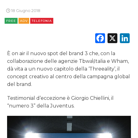
18 Giugno 2018
FREE
ADV
TELEFONIA
Faceb
X
L
È on air il nuovo spot del brand 3 che, con la
collaborazione delle agenzie Tbwa\Italia e Wham,
dà vita a un nuovo capitolo della ‘Threeality’, il
concept creativo al centro della campagna global
del brand.
Testimonial d’eccezione è Giorgio Chiellini, il
“numero 3” della Juventus.