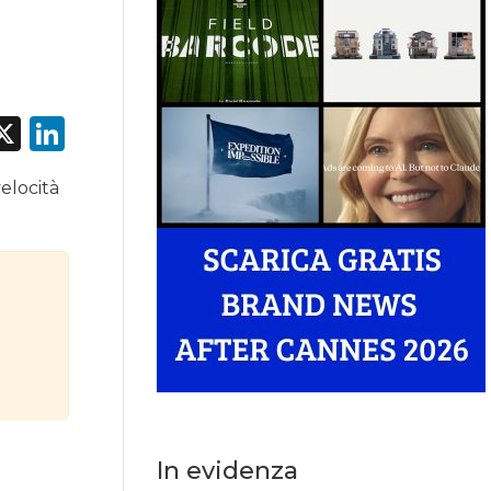
acebook
X
LinkedIn
elocità
In evidenza