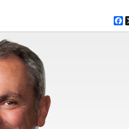
PREVISIONI/SCENARI
F
NORMATIVE
TREND
CASE HISTORY
OPINIONI