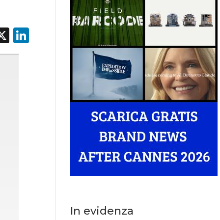
acebook
X
LinkedIn
In evidenza