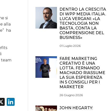
DENTRO LA CRESCITA
DI WPP MEDIA ITALIA.
he si
LUCA VERGANI: «LA
TECNOLOGIA NON
e alla
BASTA, CONTA LA
ne”
ha
COMPRENSIONE DEL
BUSINESS»
01 Luglio 2026
fits
i
FARE MARKETING
i team
CREATIVO È UNA
LOTTA. FERNANDO
MACHADO RIASSUME
LA SUA ESPERIENZA
IN 5 CONSIGLI PER I
MARKETER
26 Giugno 2026
acebook
X
LinkedIn
JOHN HEGARTY: