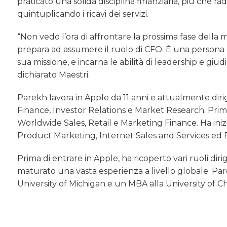
praticato una solida disciplina finanziaria, più che ra
quintuplicando i ricavi dei servizi.
“Non vedo l’ora di affrontare la prossima fase della m
prepara ad assumere il ruolo di CFO. È una persona
sua missione, e incarna le abilità di leadership e giud
dichiarato Maestri.
Parekh lavora in Apple da 11 anni e attualmente diri
Finance, Investor Relations e Market Research. Prima
Worldwide Sales, Retail e Marketing Finance. Ha ini
Product Marketing, Internet Sales and Services ed 
Prima di entrare in Apple, ha ricoperto vari ruoli d
maturato una vasta esperienza a livello globale. Par
University of Michigan e un MBA alla University of C