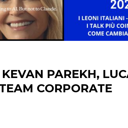
DIGITALE
EDITORIA
ESTERNA
RADIO / AUDIO
TV
 KEVAN PAREKH, LUC
I TEAM CORPORATE
DATI
RICERCHE