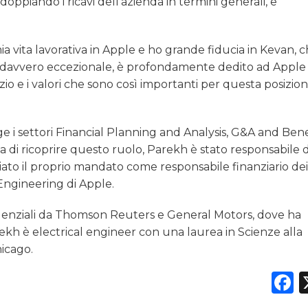
ddoppiando i ricavi dell’azienda in termini generali, e
ia vita lavorativa in Apple e ho grande fiducia in Kevan, c
 davvero eccezionale, è profondamente dedito ad Apple 
izio e i valori che sono così importanti per questa posizio
ge i settori Financial Planning and Analysis, G&A and Bene
 di ricoprire questo ruolo, Parekh è stato responsabile d
ziato il proprio mandato come responsabile finanziario de
Engineering di Apple.
irigenziali da Thomson Reuters e General Motors, dove ha
ekh è electrical engineer con una laurea in Scienze alla
hicago.
F