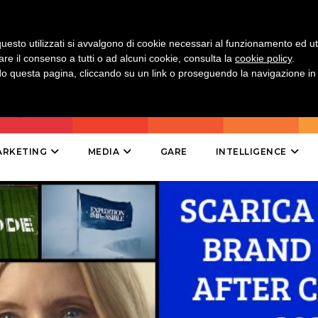
MOBILE
uesto utilizzati si avvalgono di cookie necessari al funzionamento ed utili 
are il consenso a tutti o ad alcuni cookie, consulta la
cookie policy
.
PROMOZIONI
 questa pagina, cliccando su un link o proseguendo la navigazione in a
PRODOTTI
ARKETING
MEDIA
GARE
INTELLIGENCE
PUNTI VENDITA
CSR
STRATEGIE
CINEMA