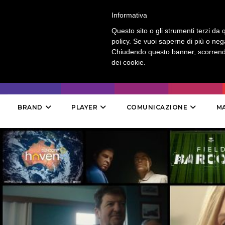
LOGIN
-
CONTATTI
-
ABBONAMENTI
Informativa
Questo sito o gli strumenti terzi da q
policy. Se vuoi saperne di più o neg
Chiudendo questo banner, scorrendo
dei cookie.
BRAND
PLAYER
COMUNICAZIONE
M