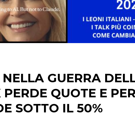
STRATEGIE
CINEMA
DIGITALE
EDITORIA
: NELLA GUERRA DEL
ESTERNA
 PERDE QUOTE E PER
RADIO / AUDIO
E SOTTO IL 50%
TV