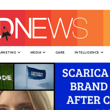
DIRECT
SPONSOR
DESIGN
EVENTI
MOBILE
ARKETING
MEDIA
GARE
INTELLIGENCE
PROMOZIONI
PRODOTTI
PUNTI VENDITA
CSR