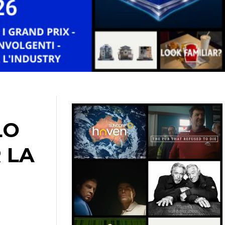
LO
 LA