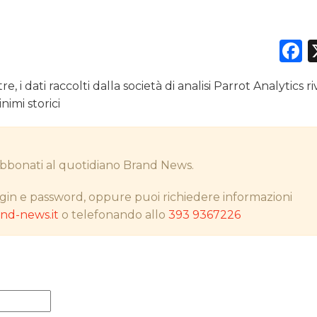
F
DATI
e, i dati raccolti dalla società di analisi Parrot Analytics r
RICERCHE
nimi storici
PREVISIONI/SCENARI
i abbonati al quotidiano Brand News.
NORMATIVE
gin e password, oppure puoi richiedere informazioni
TREND
d-news.it
o telefonando allo
393 9367226
CASE HISTORY
OPINIONI