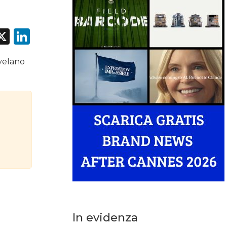
acebook
X
LinkedIn
ivelano
In evidenza