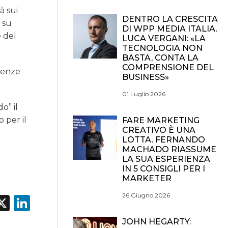
à sui
DENTRO LA CRESCITA
a su
DI WPP MEDIA ITALIA.
e del
LUCA VERGANI: «LA
TECNOLOGIA NON
BASTA, CONTA LA
COMPRENSIONE DEL
mbenze
BUSINESS»
01 Luglio 2026
o” il
 per il
FARE MARKETING
CREATIVO È UNA
LOTTA. FERNANDO
MACHADO RIASSUME
LA SUA ESPERIENZA
IN 5 CONSIGLI PER I
MARKETER
26 Giugno 2026
acebook
X
LinkedIn
JOHN HEGARTY: