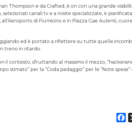
n Thompson e da Crafted, è on con una grande visibilit
elezionati canali tv e a riviste specializzate, è pianificat
, all’Aeroporto di Fiumicino e in Piazza Gae Aulenti, cuor
iaggiando ed è portato a riflettere su tutte quelle inco
 treno in ritardo.
n il contesto, sfruttando al massimo il mezzo, “hackerand
tempo stimato” per la “Coda pedaggio” per le “Note spese” o
F