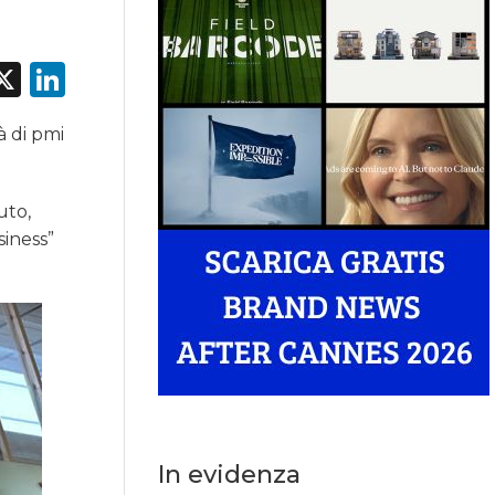
acebook
X
LinkedIn
à di pmi
uto,
siness”
In evidenza