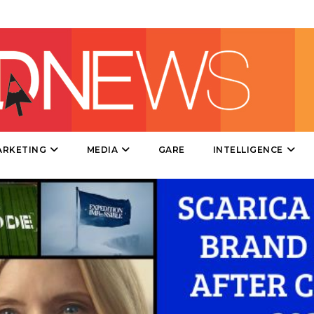
EVENTI
MOBILE
PROMOZIONI
PRODOTTI
ARKETING
MEDIA
GARE
INTELLIGENCE
PUNTI VENDITA
CSR
STRATEGIE