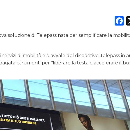
PREVISIONI/SCENARI
F
NORMATIVE
va soluzione di Telepass nata per semplificare la mobilit
TREND
CASE HISTORY
rvizi di mobilità e si avvale del dispositivo Telepass in a
agata, strumenti per “liberare la testa e accelerare il bu
OPINIONI