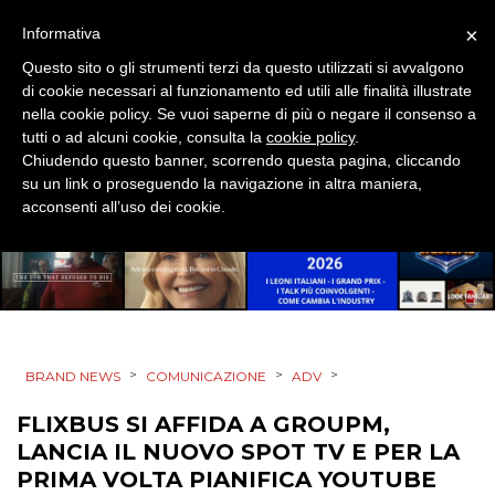
×
Informativa
RADIO / AUDIO
Questo sito o gli strumenti terzi da questo utilizzati si avvalgono
di cookie necessari al funzionamento ed utili alle finalità illustrate
TV
nella cookie policy. Se vuoi saperne di più o negare il consenso a
tutti o ad alcuni cookie, consulta la
cookie policy
.
Chiudendo questo banner, scorrendo questa pagina, cliccando
su un link o proseguendo la navigazione in altra maniera,
acconsenti all’uso dei cookie.
DATI
RICERCHE
PREVISIONI/SCENARI
>
>
>
BRAND NEWS
COMUNICAZIONE
ADV
NORMATIVE
FLIXBUS SI AFFIDA A GROUPM,
LANCIA IL NUOVO SPOT TV E PER LA
TREND
PRIMA VOLTA PIANIFICA YOUTUBE