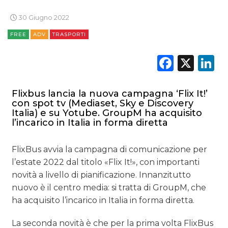
CASE HISTORY
30 Giugno 2022
OPINIONI
FREE
ADV
TRASPORTI
Faceb
X
L
Flixbus lancia la nuova campagna ‘Flix It!’
con spot tv (Mediaset, Sky e Discovery
Italia) e su Yotube. GroupM ha acquisito
l’incarico in Italia in forma diretta
FlixBus avvia la campagna di comunicazione per
l’estate 2022 dal titolo «Flix It!», con importanti
novità a livello di pianificazione. Innanzitutto
nuovo è il centro media: si tratta di GroupM, che
ha acquisito l’incarico in Italia in forma diretta.
La seconda novità è che per la prima volta FlixBus