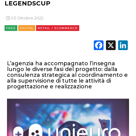
LEGENDSCUP
03 Ottobre 2022
FREE
DIGITAL
RETAIL / ECOMMERCE
Faceb
X
L
L’agenzia ha accompagnato l’insegna
lungo le diverse fasi del progetto: dalla
consulenza strategica al coordinamento e
alla supervisione di tutte le attività di
progettazione e realizzazione