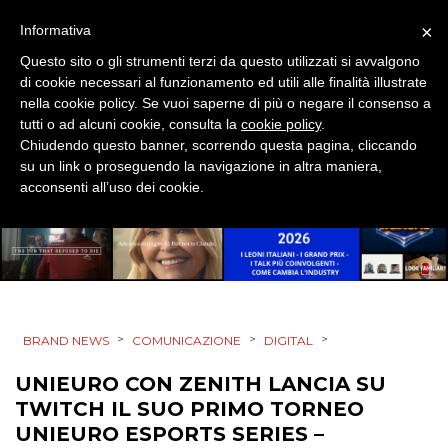
PREVISIONI/SCENARI
×
Informativa
NORMATIVE
Questo sito o gli strumenti terzi da questo utilizzati si avvalgono
di cookie necessari al funzionamento ed utili alle finalità illustrate
TREND
nella cookie policy. Se vuoi saperne di più o negare il consenso a
tutti o ad alcuni cookie, consulta la
cookie policy
.
Chiudendo questo banner, scorrendo questa pagina, cliccando
CASE HISTORY
su un link o proseguendo la navigazione in altra maniera,
acconsenti all’uso dei cookie.
OPINIONI
>
>
>
BRAND NEWS
COMUNICAZIONE
DIGITAL
UNIEURO CON ZENITH LANCIA SU
TWITCH IL SUO PRIMO TORNEO
UNIEURO ESPORTS SERIES –