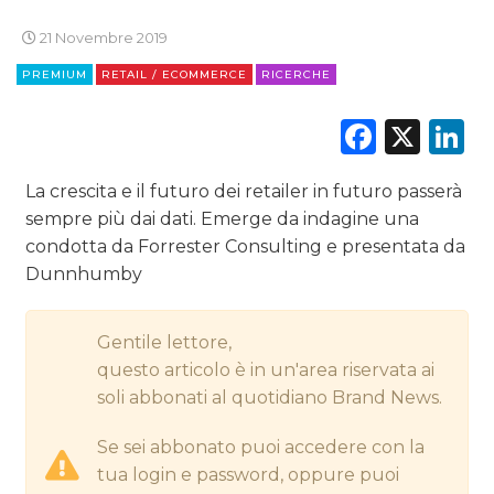
21 Novembre 2019
DIGITALE
PREMIUM
RETAIL / ECOMMERCE
RICERCHE
EDITORIA
Faceb
X
L
ESTERNA
La crescita e il futuro dei retailer in futuro passerà
RADIO / AUDIO
sempre più dai dati. Emerge da indagine una
condotta da Forrester Consulting e presentata da
TV
Dunnhumby
Gentile lettore,
questo articolo è in un'area riservata ai
soli abbonati al quotidiano Brand News.
DATI
Se sei abbonato puoi accedere con la
RICERCHE
tua login e password, oppure puoi