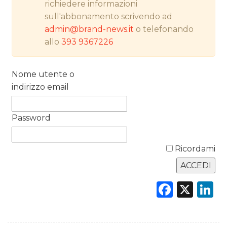
richiedere informazioni
PREVISIONI/SCENARI
sull'abbonamento scrivendo ad
admin@brand-news.it
o telefonando
NORMATIVE
allo
393 9367226
TREND
Nome utente o
CASE HISTORY
indirizzo email
OPINIONI
Password
Ricordami
Faceb
X
L