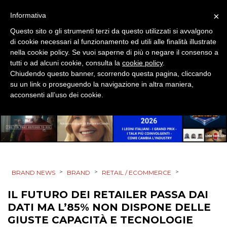
EVENTI
×
Informativa
MOBILE
Questo sito o gli strumenti terzi da questo utilizzati si avvalgono
di cookie necessari al funzionamento ed utili alle finalità illustrate
PROMOZIONI
nella cookie policy. Se vuoi saperne di più o negare il consenso a
tutti o ad alcuni cookie, consulta la
cookie policy
.
Chiudendo questo banner, scorrendo questa pagina, cliccando
su un link o proseguendo la navigazione in altra maniera,
acconsenti all’uso dei cookie.
PRODOTTI
PUNTI VENDITA
CSR
STRATEGIE
>
>
>
BRAND NEWS
BRAND
RETAIL / ECOMMERCE
IL FUTURO DEI RETAILER PASSA DAI
DATI MA L’85% NON DISPONE DELLE
GIUSTE CAPACITÀ E TECNOLOGIE
CINEMA