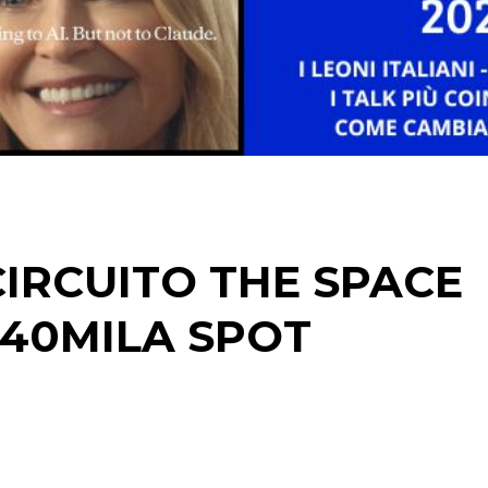
STRATEGIE
CINEMA
DIGITALE
EDITORIA
CIRCUITO THE SPACE
ESTERNA
 40MILA SPOT
RADIO / AUDIO
TV