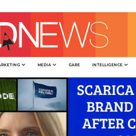
DIRECT
SPONSOR
DESIGN
EVENTI
MOBILE
ARKETING
MEDIA
GARE
INTELLIGENCE
PROMOZIONI
PRODOTTI
PUNTI VENDITA
CSR