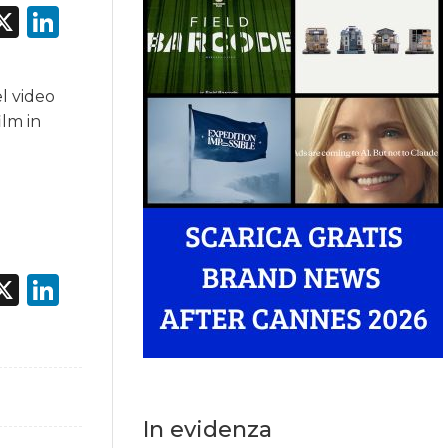
acebook
X
LinkedIn
el video
ilm in
acebook
X
LinkedIn
In evidenza