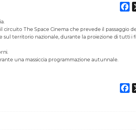
F
a.
DATI
on il circuito The Space Cinema che prevede il passaggio d
 sul territorio nazionale, durante la proiezione di tutti i f
RICERCHE
rni.
PREVISIONI/SCENARI
ali durante una massiccia programmazione autunnale.
NORMATIVE
U
F
TREND
CASE HISTORY
OPINIONI