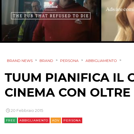
>
>
>
>
BRAND NEWS
BRAND
PERSONA
ABBIGLIAMENTO
TUUM PIANIFICA IL 
CINEMA CON OLTRE
20 Febbraio 2015
FREE
ABBIGLIAMENTO
ADV
PERSONA