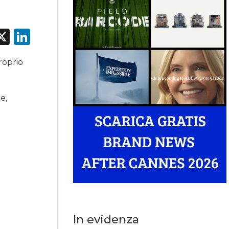
acebook
X
LinkedIn
roprio
e,
In evidenza