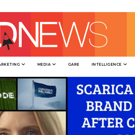
DIRECT
SPONSOR
DESIGN
EVENTI
MOBILE
ARKETING
MEDIA
GARE
INTELLIGENCE
PROMOZIONI
PRODOTTI
PUNTI VENDITA
CSR