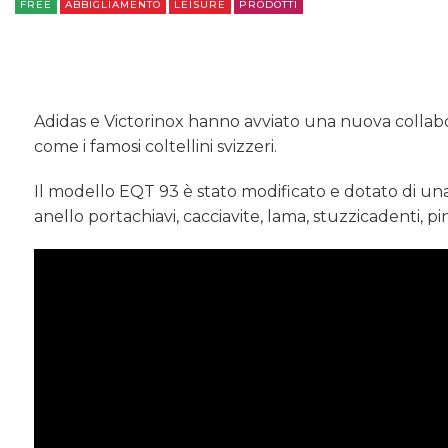
FREE
ABBIGLIAMENTO
LEISURE
PRODOTTI
Adidas e Victorinox hanno avviato una nuova collabo
come i famosi coltellini svizzeri.
Il modello EQT 93 è stato modificato e dotato di una
anello portachiavi, cacciavite, lama, stuzzicadenti, p