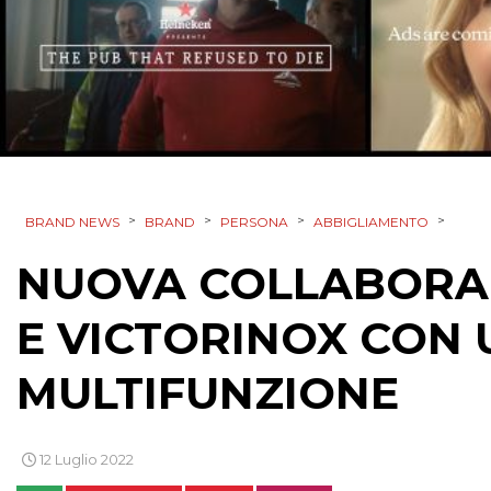
>
>
>
>
BRAND NEWS
BRAND
PERSONA
ABBIGLIAMENTO
NUOVA COLLABORAZ
E VICTORINOX CON 
MULTIFUNZIONE
12 Luglio 2022