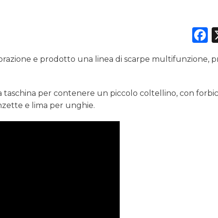
F
DATI
razione e prodotto una linea di scarpe multifunzione, p
RICERCHE
PREVISIONI/SCENARI
 taschina per contenere un piccolo coltellino, con forbic
inzette e lima per unghie.
NORMATIVE
TREND
CASE HISTORY
OPINIONI