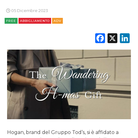
05 Dicembre 2023
FREE
ABBIGLIAMENTO
ADV
Faceb
X
L
Hogan, brand del Gruppo Tod’s, si è affidato a