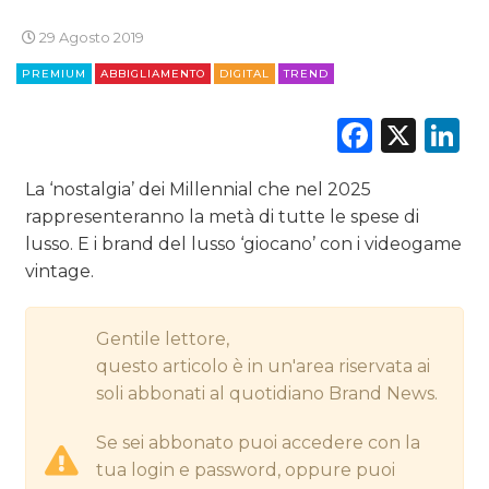
CINEMA
29 Agosto 2019
DIGITALE
PREMIUM
ABBIGLIAMENTO
DIGITAL
TREND
EDITORIA
Faceb
X
L
ESTERNA
La ‘nostalgia’ dei Millennial che nel 2025
rappresenteranno la metà di tutte le spese di
RADIO / AUDIO
lusso. E i brand del lusso ‘giocano’ con i videogame
vintage.
TV
Gentile lettore,
questo articolo è in un'area riservata ai
soli abbonati al quotidiano Brand News.
DATI
Se sei abbonato puoi accedere con la
tua login e password, oppure puoi