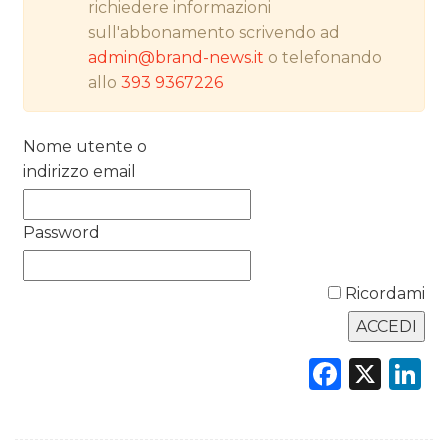
RICERCHE
richiedere informazioni
sull'abbonamento scrivendo ad
PREVISIONI/SCENARI
admin@brand-news.it
o telefonando
allo
393 9367226
NORMATIVE
TREND
Nome utente o
indirizzo email
CASE HISTORY
Password
OPINIONI
Ricordami
Faceb
X
L