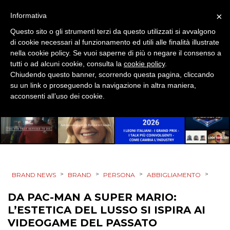
×
Informativa
EVENTI
Questo sito o gli strumenti terzi da questo utilizzati si avvalgono
MOBILE
di cookie necessari al funzionamento ed utili alle finalità illustrate
nella cookie policy. Se vuoi saperne di più o negare il consenso a
tutti o ad alcuni cookie, consulta la
cookie policy
.
PROMOZIONI
Chiudendo questo banner, scorrendo questa pagina, cliccando
su un link o proseguendo la navigazione in altra maniera,
acconsenti all’uso dei cookie.
PRODOTTI
PUNTI VENDITA
CSR
>
>
>
>
BRAND NEWS
BRAND
PERSONA
ABBIGLIAMENTO
STRATEGIE
DA PAC-MAN A SUPER MARIO:
L’ESTETICA DEL LUSSO SI ISPIRA AI
VIDEOGAME DEL PASSATO