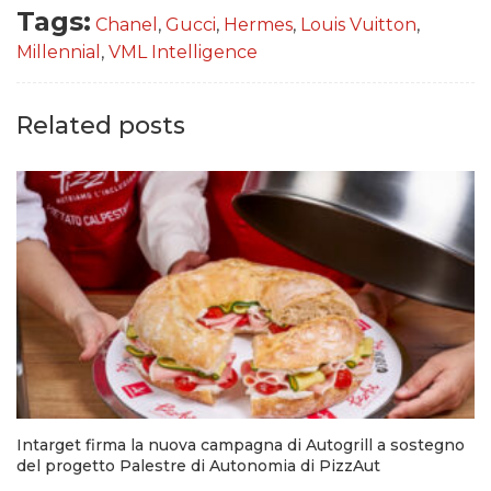
Tags:
Chanel
,
Gucci
,
Hermes
,
Louis Vuitton
,
Millennial
,
VML Intelligence
Related posts
Intarget firma la nuova campagna di Autogrill a sostegno
del progetto Palestre di Autonomia di PizzAut