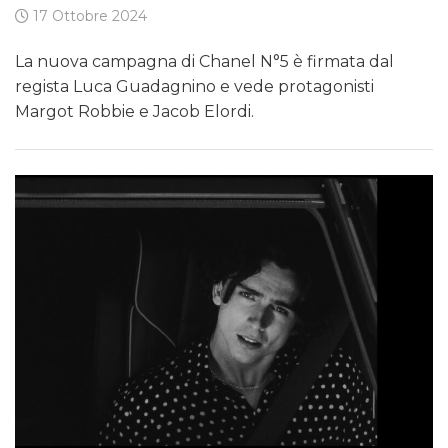
17 Ottobre 2024
La nuova campagna di Chanel N°5 è firmata dal
regista Luca Guadagnino e vede protagonisti
Margot Robbie e Jacob Elordi.