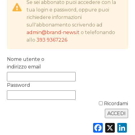
PREVISIONI/SCENARI
Se sei abbonato puoi accedere con la
tua login e password, oppure puoi
NORMATIVE
richiedere informazioni
sull'abbonamento scrivendo ad
TREND
admin@brand-news.it
o telefonando
allo
393 9367226
CASE HISTORY
OPINIONI
Nome utente o
indirizzo email
Password
Ricordami
Faceb
X
L