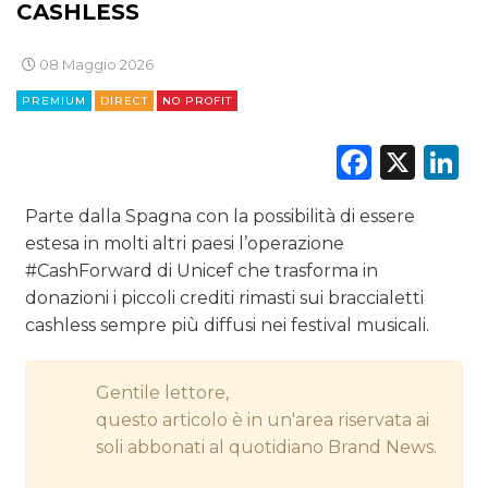
CASHLESS
DIGITALE
08 Maggio 2026
EDITORIA
PREMIUM
DIRECT
NO PROFIT
ESTERNA
Faceb
X
L
RADIO / AUDIO
Parte dalla Spagna con la possibilità di essere
TV
estesa in molti altri paesi l’operazione
#CashForward di Unicef che trasforma in
donazioni i piccoli crediti rimasti sui braccialetti
cashless sempre più diffusi nei festival musicali.
DATI
Gentile lettore,
questo articolo è in un'area riservata ai
RICERCHE
soli abbonati al quotidiano Brand News.