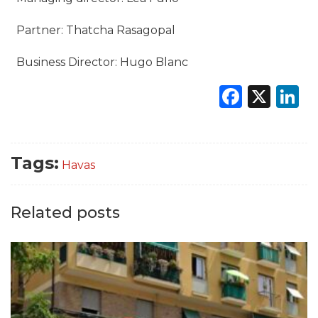
Partner: Thatcha Rasagopal
Business Director: Hugo Blanc
Faceb
X
L
Tags:
Havas
Related posts