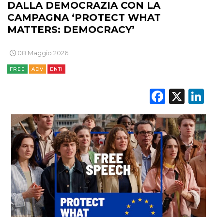
DALLA DEMOCRAZIA CON LA
CAMPAGNA ‘PROTECT WHAT
MATTERS: DEMOCRACY’
08 Maggio 2026
FREE
ADV
ENTI
Faceb
X
L