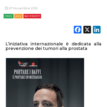
NORMATIVE
07 Novembre 2016
TREND
FREE
ADV
NO PROFIT
CASE HISTORY
Faceb
X
L
OPINIONI
L’iniziativa internazionale è dedicata alla
prevenzione dei tumori alla prostata