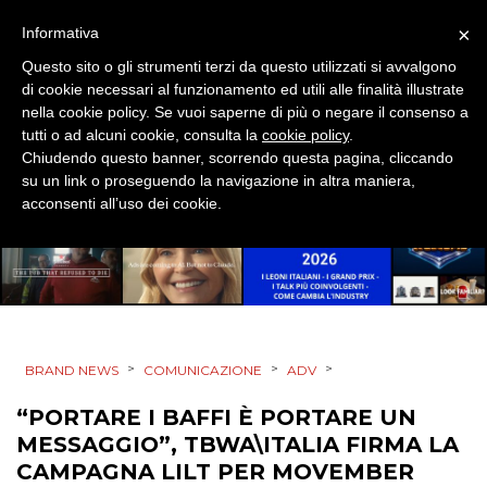
EDITORIA
×
Informativa
Questo sito o gli strumenti terzi da questo utilizzati si avvalgono
ESTERNA
di cookie necessari al funzionamento ed utili alle finalità illustrate
nella cookie policy. Se vuoi saperne di più o negare il consenso a
RADIO / AUDIO
tutti o ad alcuni cookie, consulta la
cookie policy
.
Chiudendo questo banner, scorrendo questa pagina, cliccando
su un link o proseguendo la navigazione in altra maniera,
TV
acconsenti all’uso dei cookie.
DATI
>
>
>
BRAND NEWS
COMUNICAZIONE
ADV
RICERCHE
“PORTARE I BAFFI È PORTARE UN
MESSAGGIO”, TBWA\ITALIA FIRMA LA
PREVISIONI/SCENARI
CAMPAGNA LILT PER MOVEMBER