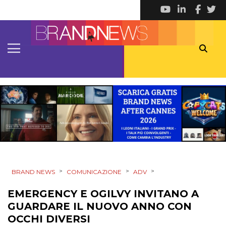
DATI
RICERCHE
PREVISIONI/SCENARI
NORMATIVE
TREND
CASE HISTORY
>
>
>
BRAND NEWS
COMUNICAZIONE
ADV
OPINIONI
EMERGENCY E OGILVY INVITANO A
GUARDARE IL NUOVO ANNO CON
OCCHI DIVERSI