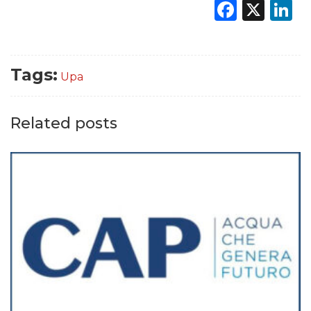
Faceb
X
L
Tags:
Upa
Related posts