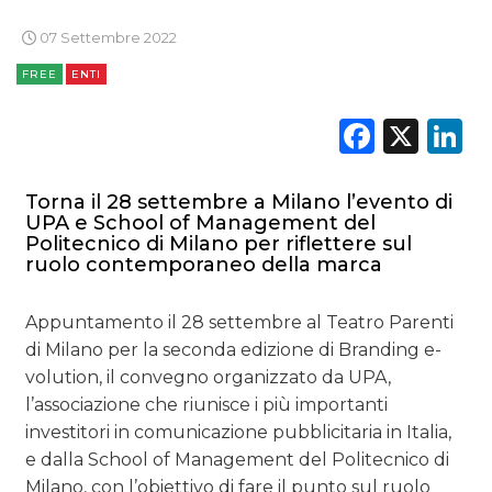
07 Settembre 2022
FREE
ENTI
Faceb
X
L
DATI
RICERCHE
Torna il 28 settembre a Milano l’evento di
UPA e School of Management del
PREVISIONI/SCENARI
Politecnico di Milano per riflettere sul
ruolo contemporaneo della marca
NORMATIVE
Appuntamento il 28 settembre al Teatro Parenti
TREND
di Milano per la seconda edizione di Branding e-
volution, il convegno organizzato da UPA,
CASE HISTORY
l’associazione che riunisce i più importanti
investitori in comunicazione pubblicitaria in Italia,
OPINIONI
e dalla School of Management del Politecnico di
Milano, con l’obiettivo di fare il punto sul ruolo