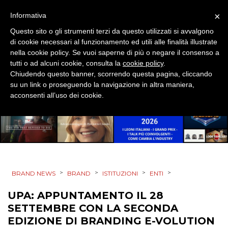
×
Informativa
CSR
Questo sito o gli strumenti terzi da questo utilizzati si avvalgono
STRATEGIE
di cookie necessari al funzionamento ed utili alle finalità illustrate
nella cookie policy. Se vuoi saperne di più o negare il consenso a
tutti o ad alcuni cookie, consulta la
cookie policy
.
Chiudendo questo banner, scorrendo questa pagina, cliccando
su un link o proseguendo la navigazione in altra maniera,
CINEMA
acconsenti all’uso dei cookie.
DIGITALE
EDITORIA
ESTERNA
>
>
>
>
BRAND NEWS
BRAND
ISTITUZIONI
ENTI
RADIO / AUDIO
UPA: APPUNTAMENTO IL 28
SETTEMBRE CON LA SECONDA
TV
EDIZIONE DI BRANDING E-VOLUTION