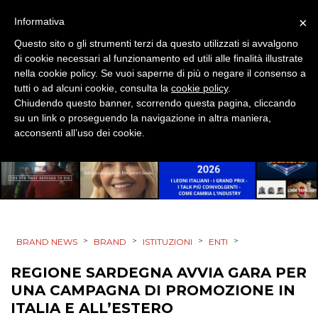
×
Informativa
Questo sito o gli strumenti terzi da questo utilizzati si avvalgono
di cookie necessari al funzionamento ed utili alle finalità illustrate
CINEMA
nella cookie policy. Se vuoi saperne di più o negare il consenso a
tutti o ad alcuni cookie, consulta la
cookie policy
.
DIGITALE
Chiudendo questo banner, scorrendo questa pagina, cliccando
su un link o proseguendo la navigazione in altra maniera,
EDITORIA
acconsenti all’uso dei cookie.
ESTERNA
RADIO / AUDIO
TV
>
>
>
>
BRAND NEWS
BRAND
ISTITUZIONI
ENTI
REGIONE SARDEGNA AVVIA GARA PER
UNA CAMPAGNA DI PROMOZIONE IN
ITALIA E ALL’ESTERO