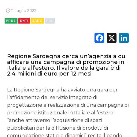
DATI
11 Luglio 2022
FREE
ENTI
GARE
P.A.
RICERCHE
Faceb
X
L
PREVISIONI/SCENARI
NORMATIVE
Regione Sardegna cerca un’agenzia a cui
affidare una campagna di promozione in
TREND
Italia e all’estero. Il valore della gara è di
2,4 milioni di euro per 12 mesi
CASE HISTORY
La Regione Sardegna ha avviato una gara per
OPINIONI
l’affidamento del servizio integrato di
progettazione e realizzazione di una campagna di
promozione istituzionale in Italia e all’estero,
“anche attraverso l’acquisizione di spazi
pubblicitari per la diffusione di prodotti di
comunicazione statici e dinamici” recita il bando.