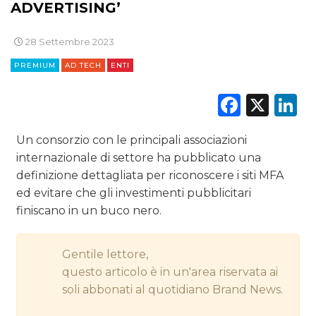
ADVERTISING’
DIGITALE
28 Settembre 2023
EDITORIA
PREMIUM
AD TECH
ENTI
ESTERNA
Faceb
X
L
RADIO / AUDIO
Un consorzio con le principali associazioni
TV
internazionale di settore ha pubblicato una
definizione dettagliata per riconoscere i siti MFA
ed evitare che gli investimenti pubblicitari
finiscano in un buco nero.
Gentile lettore,
DATI
questo articolo è in un'area riservata ai
RICERCHE
soli abbonati al quotidiano Brand News.