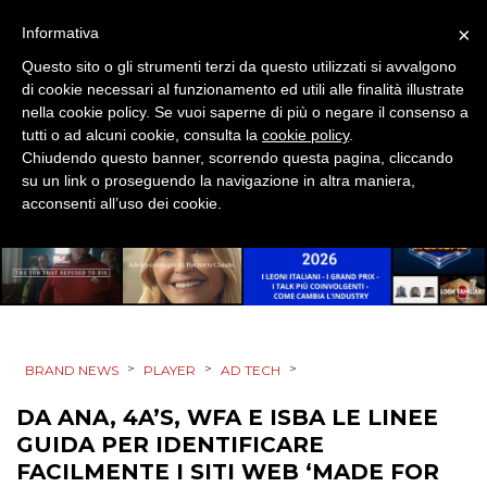
×
Informativa
MOBILE
Questo sito o gli strumenti terzi da questo utilizzati si avvalgono
di cookie necessari al funzionamento ed utili alle finalità illustrate
PROMOZIONI
nella cookie policy. Se vuoi saperne di più o negare il consenso a
tutti o ad alcuni cookie, consulta la
cookie policy
.
Chiudendo questo banner, scorrendo questa pagina, cliccando
su un link o proseguendo la navigazione in altra maniera,
PRODOTTI
acconsenti all’uso dei cookie.
PUNTI VENDITA
CSR
STRATEGIE
>
>
>
BRAND NEWS
PLAYER
AD TECH
DA ANA, 4A’S, WFA E ISBA LE LINEE
GUIDA PER IDENTIFICARE
CINEMA
FACILMENTE I SITI WEB ‘MADE FOR