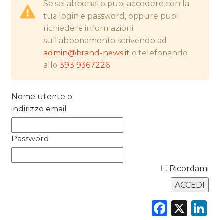
Se sei abbonato puoi accedere con la
PREVISIONI/SCENARI
tua login e password, oppure puoi
NORMATIVE
richiedere informazioni
sull'abbonamento scrivendo ad
TREND
admin@brand-news.it
o telefonando
allo
393 9367226
CASE HISTORY
OPINIONI
Nome utente o
indirizzo email
Password
Ricordami
Faceb
X
L