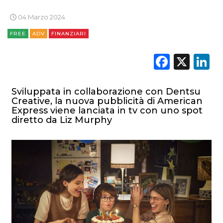
04 Marzo 2024
FREE
ADV
FINANZIARI
Faceb
X
L
Sviluppata in collaborazione con Dentsu
Creative, la nuova pubblicità di American
Express viene lanciata in tv con uno spot
diretto da Liz Murphy