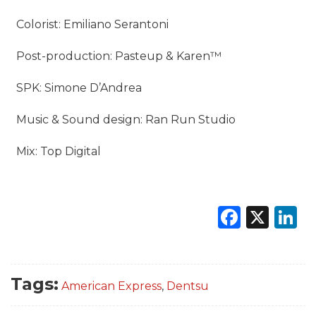
Colorist: Emiliano Serantoni
Post-production: Pasteup & Karen™
SPK: Simone D’Andrea
Music & Sound design: Ran Run Studio
Mix: Top Digital
Faceb
X
L
Tags:
American Express
,
Dentsu