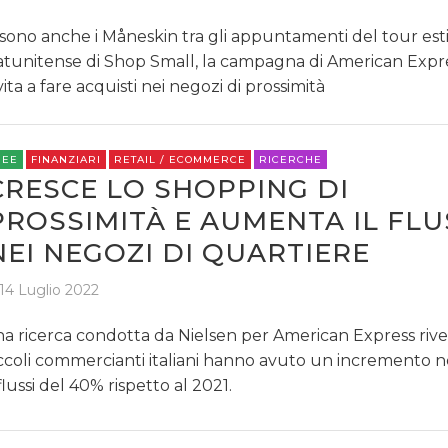
 sono anche i Måneskin tra gli appuntamenti del tour est
atunitense di Shop Small, la campagna di American Expr
vita a fare acquisti nei negozi di prossimità
REE
FINANZIARI
RETAIL / ECOMMERCE
RICERCHE
CRESCE LO SHOPPING DI
PROSSIMITÀ E AUMENTA IL FL
NEI NEGOZI DI QUARTIERE
14 Luglio 2022
a ricerca condotta da Nielsen per American Express rivel
ccoli commercianti italiani hanno avuto un incremento n
flussi del 40% rispetto al 2021.