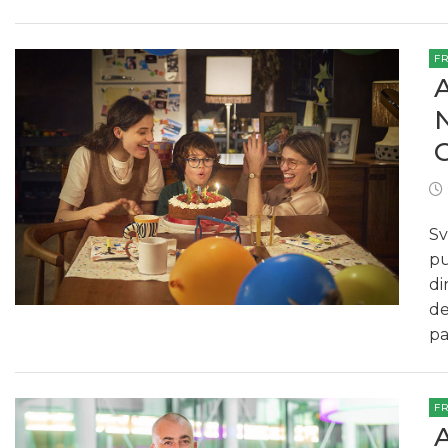
F
Sv
pu
di
de
pa
F