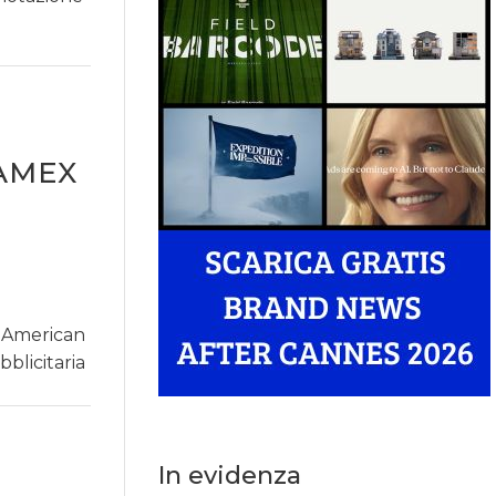
AMEX
, American
blicitaria
In evidenza