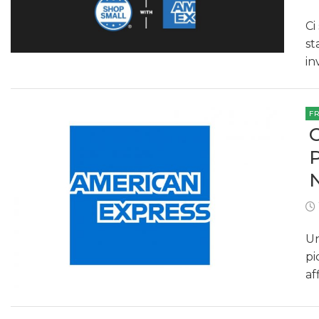
Ci
st
in
F
Un
pi
af