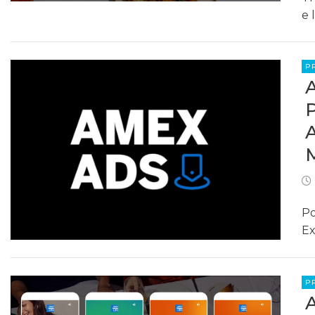
e 
P
Po
Ex
P