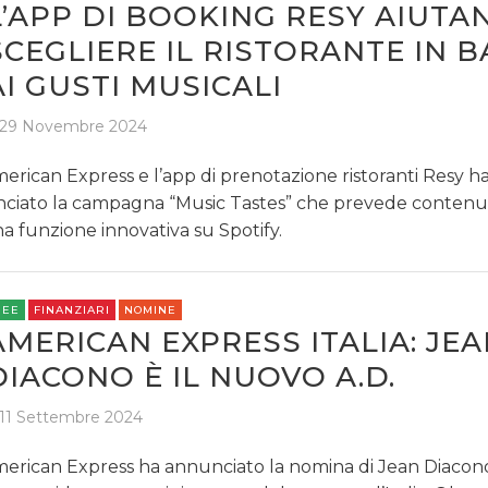
L’APP DI BOOKING RESY AIUTA
SCEGLIERE IL RISTORANTE IN B
AI GUSTI MUSICALI
29 Novembre 2024
erican Express e l’app di prenotazione ristoranti Resy 
nciato la campagna “Music Tastes” che prevede contenuti
a funzione innovativa su Spotify.
REE
FINANZIARI
NOMINE
AMERICAN EXPRESS ITALIA: JE
DIACONO È IL NUOVO A.D.
11 Settembre 2024
erican Express ha annunciato la nomina di Jean Diacono