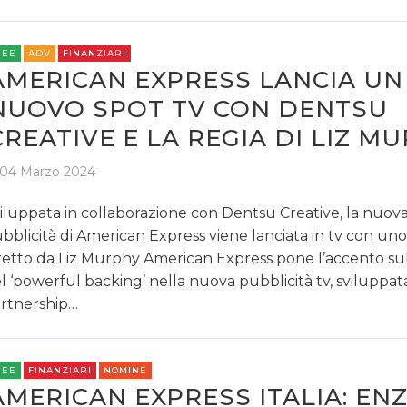
REE
ADV
FINANZIARI
AMERICAN EXPRESS LANCIA UN
NUOVO SPOT TV CON DENTSU
CREATIVE E LA REGIA DI LIZ M
04 Marzo 2024
iluppata in collaborazione con Dentsu Creative, la nuov
bblicità di American Express viene lanciata in tv con uno
retto da Liz Murphy American Express pone l’accento su
l ‘powerful backing’ nella nuova pubblicità tv, sviluppata
rtnership…
REE
FINANZIARI
NOMINE
AMERICAN EXPRESS ITALIA: EN