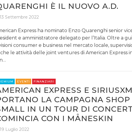
QUARENGHI È IL NUOVO A.D.
13 Settembre 2022
erican Express ha nominato Enzo Quarenghi senior vic
esident e amministratore delegato per l’Italia. Oltre a gu
visioni consumer e business nel mercato locale, supervis
che le attività delle joint ventures di American Express i
in…
REMIUM
EVENTI
FINANZIARI
AMERICAN EXPRESS E SIRIUSX
PORTANO LA CAMPAGNA SHOP
SMALL IN UN TOUR DI CONCERTI
COMINCIA CON I MÅNESKIN
19 Luglio 2022