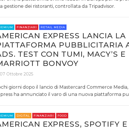
la gestione dei ristoranti, controllata da Tripadvisor.
REMIUM
FINANZIARI
RETAIL MEDIA
AMERICAN EXPRESS LANCIA LA
PIATTAFORMA PUBBLICITARIA 
ADS. TEST CON TUMI, MACY’S E
MARRIOTT BONVOY
07 Ottobre 2025
chi giorni dopo il lancio di Mastercard Commerce Media
press ha annunciato il varo di una nuova piattaforma pub
REMIUM
DIGITAL
FINANZIARI
FOOD
AMERICAN EXPRESS, SPOTIFY E