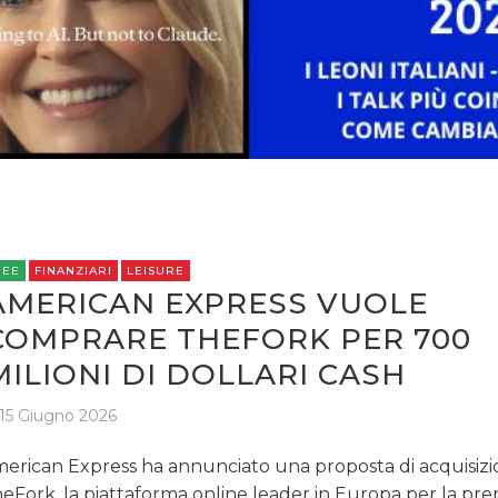
OPINIONI
REE
FINANZIARI
LEISURE
AMERICAN EXPRESS VUOLE
COMPRARE THEFORK PER 700
MILIONI DI DOLLARI CASH
15 Giugno 2026
erican Express ha annunciato una proposta di acquisizi
eFork, la piattaforma online leader in Europa per la pr