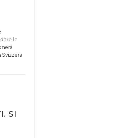
e
idare le
ionerà
n Svizzera
M
. SI