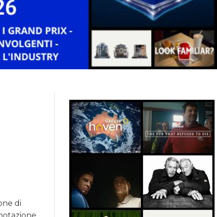
one di
enotazione