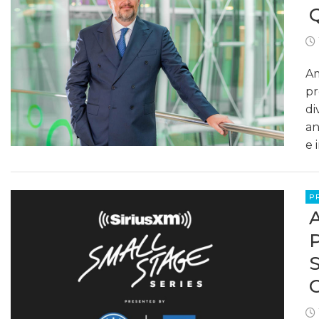
Am
pr
di
an
e 
P