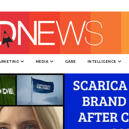
TV
DATI
ARKETING
MEDIA
GARE
INTELLIGENCE
RICERCHE
PREVISIONI/SCENARI
NORMATIVE
TREND
CASE HISTORY