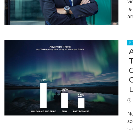
vi
le
an
P
No
sp
su