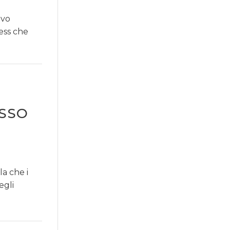
ivo
ess che
USSO
a che i
egli