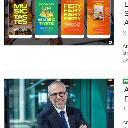
Am
la
un
F
Am