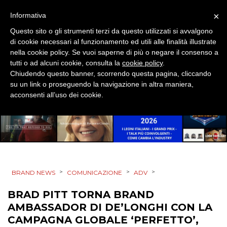
×
Informativa
TV
Questo sito o gli strumenti terzi da questo utilizzati si avvalgono
di cookie necessari al funzionamento ed utili alle finalità illustrate
nella cookie policy. Se vuoi saperne di più o negare il consenso a
tutti o ad alcuni cookie, consulta la
cookie policy
.
Chiudendo questo banner, scorrendo questa pagina, cliccando
su un link o proseguendo la navigazione in altra maniera,
acconsenti all’uso dei cookie.
DATI
RICERCHE
PREVISIONI/SCENARI
NORMATIVE
>
>
>
BRAND NEWS
COMUNICAZIONE
ADV
TREND
BRAD PITT TORNA BRAND
AMBASSADOR DI DE’LONGHI CON LA
CASE HISTORY
CAMPAGNA GLOBALE ‘PERFETTO’,