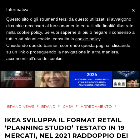
×
Informativa
MOBILE
Questo sito o gli strumenti terzi da questo utilizzati si avvalgono
di cookie necessari al funzionamento ed utili alle finalità illustrate
PROMOZIONI
nella cookie policy. Se vuoi saperne di più o negare il consenso a
tutti o ad alcuni cookie, consulta la
cookie policy
.
Chiudendo questo banner, scorrendo questa pagina, cliccando
su un link o proseguendo la navigazione in altra maniera,
acconsenti all’uso dei cookie.
PRODOTTI
PUNTI VENDITA
CSR
STRATEGIE
>
>
>
>
BRAND NEWS
BRAND
CASA
ARREDAMENTO
IKEA SVILUPPA IL FORMAT RETAIL
‘PLANNING STUDIO’ TESTATO IN 19
CINEMA
MERCATI, NEL 2021 RADDOPPIO DEI