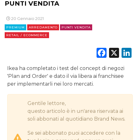
PUNTI VENDITA
DIGITALE
20 Gennaio 2021
EDITORIA
PREMIUM
ARREDAMENTO
PUNTI VENDITA
RETAIL / ECOMMERCE
ESTERNA
Faceb
X
L
RADIO / AUDIO
TV
Ikea ha completato i test del concept di negozi
'Plan and Order' e dato il via libera ai franchisee
per implementarli nei loro mercati.
Gentile lettore,
questo articolo è in un'area riservata ai
DATI
soli abbonati al quotidiano Brand News.
RICERCHE
Se sei abbonato puoi accedere con la