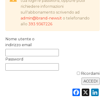
tua login e password, oppure puoi
PREVISIONI/SCENARI
richiedere informazioni
sull'abbonamento scrivendo ad
NORMATIVE
admin@brand-news.it
o telefonando
allo
393 9367226
TREND
CASE HISTORY
Nome utente o
indirizzo email
OPINIONI
Password
Ricordami
Faceb
X
L