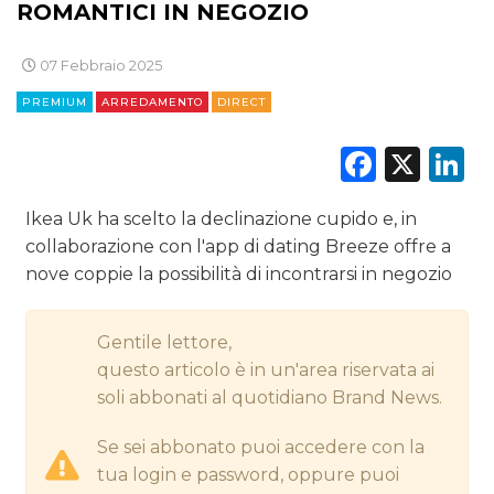
ROMANTICI IN NEGOZIO
DIGITALE
07 Febbraio 2025
EDITORIA
PREMIUM
ARREDAMENTO
DIRECT
Faceb
X
L
ESTERNA
RADIO / AUDIO
Ikea Uk ha scelto la declinazione cupido e, in
collaborazione con l'app di dating Breeze offre a
TV
nove coppie la possibilità di incontrarsi in negozio
Gentile lettore,
questo articolo è in un'area riservata ai
soli abbonati al quotidiano Brand News.
DATI
Se sei abbonato puoi accedere con la
tua login e password, oppure puoi
RICERCHE