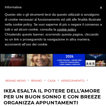
EVENTI
×
Informativa
MOBILE
Questo sito o gli strumenti terzi da questo utilizzati si avvalgono
di cookie necessari al funzionamento ed utili alle finalità illustrate
nella cookie policy. Se vuoi saperne di più o negare il consenso a
PROMOZIONI
tutti o ad alcuni cookie, consulta la
cookie policy
.
Chiudendo questo banner, scorrendo questa pagina, cliccando
su un link o proseguendo la navigazione in altra maniera,
acconsenti all’uso dei cookie.
PRODOTTI
PUNTI VENDITA
CSR
>
>
>
>
BRAND NEWS
BRAND
CASA
ARREDAMENTO
STRATEGIE
IKEA ESALTA IL POTERE DELL’AMORE
PER UN BUON SONNO E CON BREEZE
ORGANIZZA APPUNTAMENTI
CINEMA