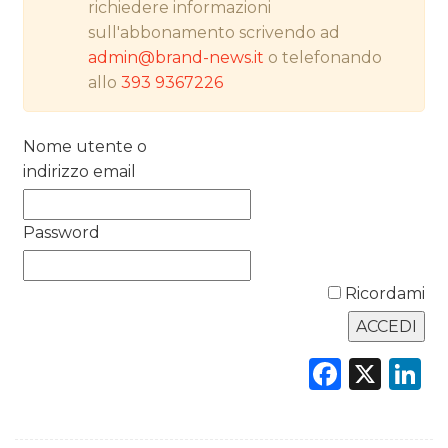
richiedere informazioni
PREVISIONI/SCENARI
sull'abbonamento scrivendo ad
admin@brand-news.it
o telefonando
NORMATIVE
allo
393 9367226
TREND
Nome utente o
CASE HISTORY
indirizzo email
OPINIONI
Password
Ricordami
Faceb
X
L