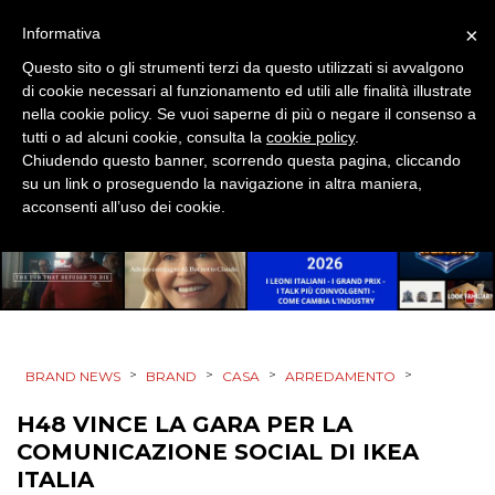
×
Informativa
PROMOZIONI
Questo sito o gli strumenti terzi da questo utilizzati si avvalgono
di cookie necessari al funzionamento ed utili alle finalità illustrate
nella cookie policy. Se vuoi saperne di più o negare il consenso a
tutti o ad alcuni cookie, consulta la
cookie policy
.
PRODOTTI
Chiudendo questo banner, scorrendo questa pagina, cliccando
su un link o proseguendo la navigazione in altra maniera,
PUNTI VENDITA
acconsenti all’uso dei cookie.
CSR
STRATEGIE
>
>
>
>
BRAND NEWS
BRAND
CASA
ARREDAMENTO
CINEMA
H48 VINCE LA GARA PER LA
COMUNICAZIONE SOCIAL DI IKEA
DIGITALE
ITALIA