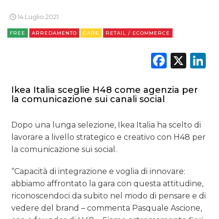
EDITORIA
14 Luglio 2021
ESTERNA
FREE
ARREDAMENTO
GARE
RETAIL / ECOMMERCE
Faceb
X
L
RADIO / AUDIO
TV
Ikea Italia sceglie H48 come agenzia per
la comunicazione sui canali social
Dopo una lunga selezione, Ikea Italia ha scelto di
lavorare a livello strategico e creativo con H48 per
la comunicazione sui social.
DATI
“Capacità di integrazione e voglia di innovare:
RICERCHE
abbiamo affrontato la gara con questa attitudine,
riconoscendoci da subito nel modo di pensare e di
PREVISIONI/SCENARI
vedere del brand – commenta Pasquale Ascione,