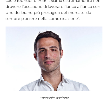
ceo e founder di H48 -. Siamo estremamente fieri
NORMATIVE
di avere l’occasione di lavorare fianco a fianco con
TREND
uno dei brand più prestigiosi del mercato, da
sempre pioniere nella comunicazione”.
CASE HISTORY
OPINIONI
Pasquale Ascione