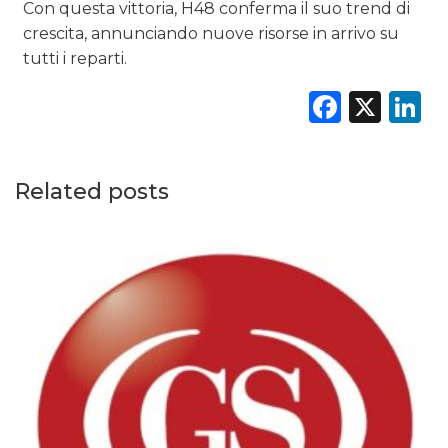
Con questa vittoria, H48 conferma il suo trend di
crescita, annunciando nuove risorse in arrivo su
tutti i reparti.
Faceb
X
L
Related posts