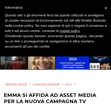
×
Informativa
PRODOTTI
Questo sito o gli strumenti terzi da questo utilizzati si avvalgono
PUNTI VENDITA
di cookie necessari al funzionamento ed utili alle finalità illustrate
nella cookie policy. Se vuoi saperne di più o negare il consenso a
tutti o ad alcuni cookie, consulta la
cookie policy
.
CSR
Chiudendo questo banner, scorrendo questa pagina, cliccando
su un link o proseguendo la navigazione in altra maniera,
STRATEGIE
acconsenti all’uso dei cookie.
CINEMA
DIGITALE
>
>
>
BRAND NEWS
COMUNICAZIONE
ADV
EDITORIA
EMMA SI AFFIDA AD ASSET MEDIA
PER LA NUOVA CAMPAGNA TV
ESTERNA