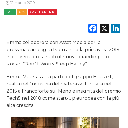
12 Marzo 2019
RADIO / AUDIO
FREE
ADV
ARREDAMENTO
TV
Faceb
X
L
Emma collaborerà con Asset Media per la
prossima campagna tv on air dalla primavera 2019,
in cui verrà presentato il nuovo branding e lo
DATI
slogan “Don´t Worry Sleep Happy”.
RICERCHE
Emma Materasso fa parte del gruppo Bettzeit,
realtà nell‘industria del materasso fondata nel
PREVISIONI/SCENARI
2015 a Francoforte sul Meno e insignita del premio
Tech5 nel 2018 come start-up europea con la più
NORMATIVE
alta crescita.
TREND
CASE HISTORY