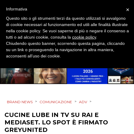
EVENTI
×
Informativa
Questo sito o gli strumenti terzi da questo utilizzati si avvalgono
MOBILE
di cookie necessari al funzionamento ed utili alle finalità illustrate
nella cookie policy. Se vuoi saperne di più o negare il consenso a
PROMOZIONI
tutti o ad alcuni cookie, consulta la
cookie policy
.
Chiudendo questo banner, scorrendo questa pagina, cliccando
su un link o proseguendo la navigazione in altra maniera,
acconsenti all’uso dei cookie.
PRODOTTI
PUNTI VENDITA
CSR
>
>
>
BRAND NEWS
COMUNICAZIONE
ADV
STRATEGIE
CUCINE LUBE IN TV SU RAI E
MEDIASET. LO SPOT È FIRMATO
GREYUNITED