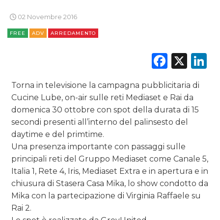
CINEMA
02 Novembre 2016
DIGITALE
FREE
ADV
ARREDAMENTO
EDITORIA
Faceb
X
L
ESTERNA
Torna in televisione la campagna pubblicitaria di
RADIO / AUDIO
Cucine Lube, on-air sulle reti Mediaset e Rai da
domenica 30 ottobre con spot della durata di 15
TV
secondi presenti all’interno del palinsesto del
daytime e del primtime.
Una presenza importante con passaggi sulle
principali reti del Gruppo Mediaset come Canale 5,
Italia 1, Rete 4, Iris, Mediaset Extra e in apertura e in
chiusura di Stasera Casa Mika, lo show condotto da
DATI
Mika con la partecipazione di Virginia Raffaele su
Rai 2.
RICERCHE