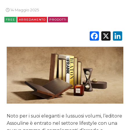
RADIO / AUDIO
14 Maggio 2025
FREE
ARREDAMENTO
PRODOTTI
TV
Faceb
X
L
DATI
RICERCHE
PREVISIONI/SCENARI
NORMATIVE
Noto per i suoi eleganti e lussuosi volumi, l’editore
TREND
Assouline è entrato nel settore lifestyle con una