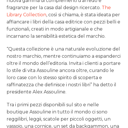
nuova gamma di complementi d’arredo e
CASE HISTORY
fragranze per la casa dal design ricercato.
The
Library Collection
, così si chiama, è stata ideata per
OPINIONI
affiancare i libri della casa editrice con pezzi belli e
funzionali, creati in modo artigianale e che
incarnano la sensibilità estetica del marchio.
“Questa collezione è una naturale evoluzione del
nostro marchio, mentre continuiamo a espanderci
oltre il mondo dell’editoria. Invita i clienti a portare
lo stile di vita Assouline ancora oltre, curando le
loro case con lo stesso spirito di scoperta e
raffinatezza che definisce i nostri libri” ha detto il
presidente Alex Assouline.
Tra i primi pezzi disponibili sul sito e nelle
boutique Assouline in tutto il mondo ci sono
reggilibri, leggii, scatole per piccoli oggetti, un
vassoio, una cornice, un set da backgammon, una