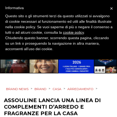
×
Informativa
PRODOTTI
Questo sito o gli strumenti terzi da questo utilizzati si avvalgono
di cookie necessari al funzionamento ed utili alle finalità illustrate
PUNTI VENDITA
nella cookie policy. Se vuoi saperne di più o negare il consenso a
tutti o ad alcuni cookie, consulta la
cookie policy
.
CSR
Chiudendo questo banner, scorrendo questa pagina, cliccando
su un link o proseguendo la navigazione in altra maniera,
acconsenti all’uso dei cookie.
STRATEGIE
CINEMA
DIGITALE
>
>
>
>
BRAND NEWS
BRAND
CASA
ARREDAMENTO
ASSOULINE LANCIA UNA LINEA DI
EDITORIA
COMPLEMENTI D’ARREDO E
ESTERNA
FRAGRANZE PER LA CASA