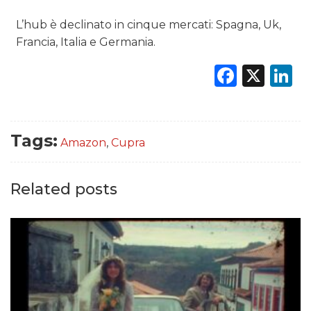
L’hub è declinato in cinque mercati: Spagna, Uk,
Francia, Italia e Germania.
Faceb
X
L
Tags:
Amazon
,
Cupra
Related posts