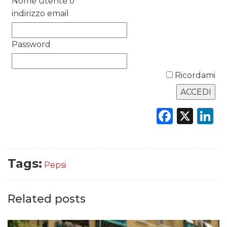
Nome utente o
indirizzo email
RICERCHE
PREVISIONI/SCENARI
Password
NORMATIVE
Ricordami
TREND
Faceb
X
L
CASE HISTORY
OPINIONI
Tags:
Pepsi
Related posts