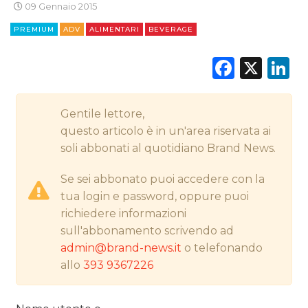
09 Gennaio 2015
PREMIUM
ADV
ALIMENTARI
BEVERAGE
CINEMA
Faceb
X
L
DIGITALE
EDITORIA
Gentile lettore,
questo articolo è in un'area riservata ai
ESTERNA
soli abbonati al quotidiano Brand News.
RADIO / AUDIO
Se sei abbonato puoi accedere con la
tua login e password, oppure puoi
TV
richiedere informazioni
sull'abbonamento scrivendo ad
admin@brand-news.it
o telefonando
allo
393 9367226
DATI