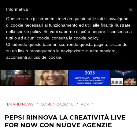
DESIGN
×
Informativa
Questo sito o gli strumenti terzi da questo utilizzati si avvalgono
EVENTI
di cookie necessari al funzionamento ed utili alle finalità illustrate
nella cookie policy. Se vuoi saperne di più o negare il consenso a
MOBILE
tutti o ad alcuni cookie, consulta la
cookie policy
.
Chiudendo questo banner, scorrendo questa pagina, cliccando
PROMOZIONI
su un link o proseguendo la navigazione in altra maniera,
acconsenti all’uso dei cookie.
PRODOTTI
PUNTI VENDITA
>
>
>
BRAND NEWS
COMUNICAZIONE
ADV
CSR
PEPSI RINNOVA LA CREATIVITÀ LIVE
STRATEGIE
FOR NOW CON NUOVE AGENZIE