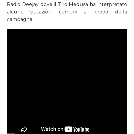
Radio Deejay dove il Trio Medusa ha interpretato
alcune situazioni comuni al mood della
campagna.