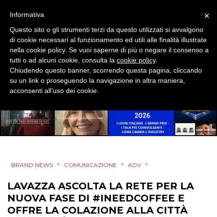
×
Informativa
ESTERNA
Questo sito o gli strumenti terzi da questo utilizzati si avvalgono
di cookie necessari al funzionamento ed utili alle finalità illustrate
RADIO / AUDIO
nella cookie policy. Se vuoi saperne di più o negare il consenso a
tutti o ad alcuni cookie, consulta la
cookie policy
.
TV
Chiudendo questo banner, scorrendo questa pagina, cliccando
su un link o proseguendo la navigazione in altra maniera,
acconsenti all’uso dei cookie.
DATI
RICERCHE
>
>
>
BRAND NEWS
COMUNICAZIONE
ADV
LAVAZZA ASCOLTA LA RETE PER LA
PREVISIONI/SCENARI
NUOVA FASE DI #INEEDCOFFEE E
NORMATIVE
OFFRE LA COLAZIONE ALLA CITTÀ