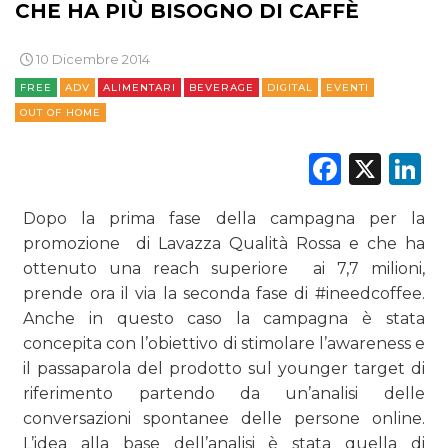
CHE HA PIÙ BISOGNO DI CAFFÈ
TREND
10 Dicembre 2014
CASE HISTORY
FREE
ADV
ALIMENTARI
BEVERAGE
DIGITAL
EVENTI
OUT OF HOME
OPINIONI
Faceb
X
L
Dopo la prima fase della campagna per la
promozione di Lavazza Qualità Rossa e che ha
ottenuto una reach superiore ai 7,7 milioni,
prende ora il via la seconda fase di #ineedcoffee.
Anche in questo caso la campagna è stata
concepita con l’obiettivo di stimolare l’awareness e
il passaparola del prodotto sul younger target di
riferimento partendo da un’analisi delle
conversazioni spontanee delle persone online.
L’idea alla base dell’analisi è stata quella di