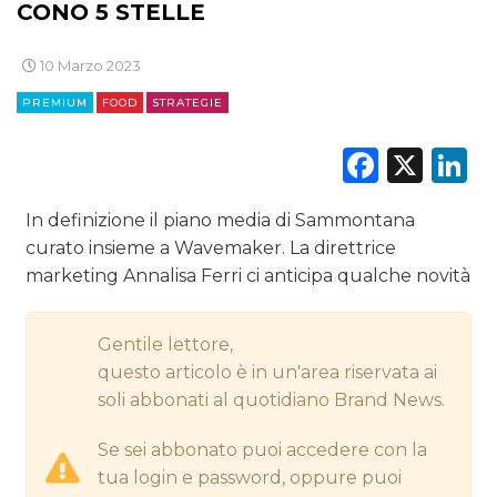
CONO 5 STELLE
DIGITALE
10 Marzo 2023
EDITORIA
PREMIUM
FOOD
STRATEGIE
ESTERNA
Faceb
X
L
RADIO / AUDIO
In definizione il piano media di Sammontana
curato insieme a Wavemaker. La direttrice
TV
marketing Annalisa Ferri ci anticipa qualche novità
Gentile lettore,
questo articolo è in un'area riservata ai
soli abbonati al quotidiano Brand News.
DATI
Se sei abbonato puoi accedere con la
RICERCHE
tua login e password, oppure puoi