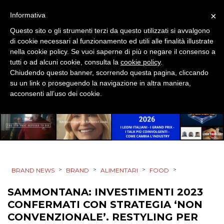
EVENTI
×
Informativa
MOBILE
Questo sito o gli strumenti terzi da questo utilizzati si avvalgono
di cookie necessari al funzionamento ed utili alle finalità illustrate
PROMOZIONI
nella cookie policy. Se vuoi saperne di più o negare il consenso a
tutti o ad alcuni cookie, consulta la
cookie policy
.
Chiudendo questo banner, scorrendo questa pagina, cliccando
su un link o proseguendo la navigazione in altra maniera,
acconsenti all’uso dei cookie.
PRODOTTI
PUNTI VENDITA
CSR
>
>
>
>
BRAND NEWS
BRAND
ALIMENTARI
FOOD
STRATEGIE
SAMMONTANA: INVESTIMENTI 2023
CONFERMATI CON STRATEGIA ‘NON
CONVENZIONALE’. RESTYLING PER
CINEMA