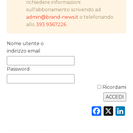
richiedere informazioni
PREVISIONI/SCENARI
sull'abbonamento scrivendo ad
admin@brand-news.it
o telefonando
NORMATIVE
allo
393 9367226
TREND
Nome utente o
CASE HISTORY
indirizzo email
OPINIONI
Password
Ricordami
Faceb
X
L