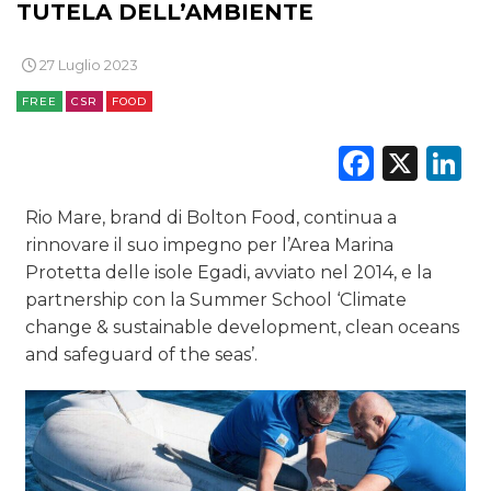
TUTELA DELL’AMBIENTE
27 Luglio 2023
FREE
CSR
FOOD
Faceb
X
L
DATI
RICERCHE
Rio Mare, brand di Bolton Food, continua a
rinnovare il suo impegno per l’Area Marina
PREVISIONI/SCENARI
Protetta delle isole Egadi, avviato nel 2014, e la
partnership con la Summer School ‘Climate
NORMATIVE
change & sustainable development, clean oceans
and safeguard of the seas’.
TREND
CASE HISTORY
OPINIONI