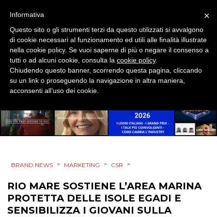
PUNTI VENDITA
×
Informativa
Questo sito o gli strumenti terzi da questo utilizzati si avvalgono
CSR
di cookie necessari al funzionamento ed utili alle finalità illustrate
nella cookie policy. Se vuoi saperne di più o negare il consenso a
STRATEGIE
tutti o ad alcuni cookie, consulta la
cookie policy
.
Chiudendo questo banner, scorrendo questa pagina, cliccando
su un link o proseguendo la navigazione in altra maniera,
acconsenti all’uso dei cookie.
CINEMA
DIGITALE
EDITORIA
>
>
>
BRAND NEWS
MARKETING
CSR
ESTERNA
RIO MARE SOSTIENE L’AREA MARINA
RADIO / AUDIO
PROTETTA DELLE ISOLE EGADI E
SENSIBILIZZA I GIOVANI SULLA
TV