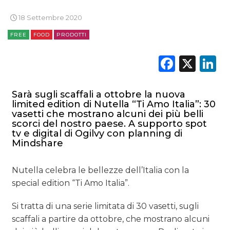
18 Settembre 2020
FREE
FOOD
PRODOTTI
Faceb
X
L
Sarà sugli scaffali a ottobre la nuova
limited edition di Nutella “Ti Amo Italia”: 30
vasetti che mostrano alcuni dei più belli
scorci del nostro paese. A supporto spot
tv e digital di Ogilvy con planning di
Mindshare
Nutella celebra le bellezze dell’Italia con la
special edition “Ti Amo Italia”.
Si tratta di una serie limitata di 30 vasetti, sugli
scaffali a partire da ottobre, che mostrano alcuni