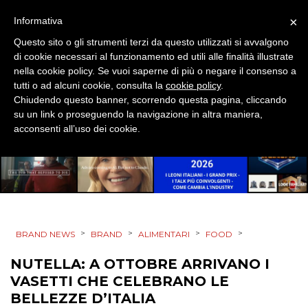
×
Informativa
Questo sito o gli strumenti terzi da questo utilizzati si avvalgono
di cookie necessari al funzionamento ed utili alle finalità illustrate
nella cookie policy. Se vuoi saperne di più o negare il consenso a
DATI
tutti o ad alcuni cookie, consulta la
cookie policy
.
Chiudendo questo banner, scorrendo questa pagina, cliccando
RICERCHE
su un link o proseguendo la navigazione in altra maniera,
acconsenti all’uso dei cookie.
PREVISIONI/SCENARI
NORMATIVE
TREND
>
>
>
>
BRAND NEWS
BRAND
ALIMENTARI
FOOD
CASE HISTORY
NUTELLA: A OTTOBRE ARRIVANO I
OPINIONI
VASETTI CHE CELEBRANO LE
BELLEZZE D’ITALIA