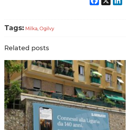
Faceb
X
L
Tags:
Milka
,
Ogilvy
Related posts