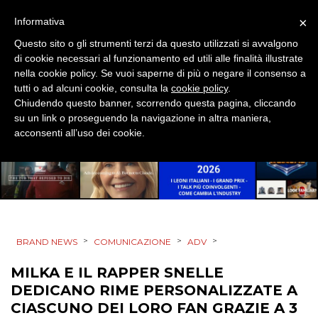
×
Informativa
Questo sito o gli strumenti terzi da questo utilizzati si avvalgono
DATI
di cookie necessari al funzionamento ed utili alle finalità illustrate
nella cookie policy. Se vuoi saperne di più o negare il consenso a
RICERCHE
tutti o ad alcuni cookie, consulta la
cookie policy
.
Chiudendo questo banner, scorrendo questa pagina, cliccando
PREVISIONI/SCENARI
su un link o proseguendo la navigazione in altra maniera,
acconsenti all’uso dei cookie.
NORMATIVE
TREND
CASE HISTORY
>
>
>
BRAND NEWS
COMUNICAZIONE
ADV
OPINIONI
MILKA E IL RAPPER SNELLE
DEDICANO RIME PERSONALIZZATE A
CIASCUNO DEI LORO FAN GRAZIE A 3