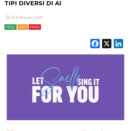
TIPI DIVERSI DI AI
28 Febbraio 2024
FREE
ADV
FOOD
Faceb
X
L