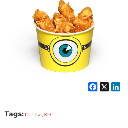
Faceb
X
L
Tags:
Dentsu
,
KFC