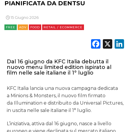
PIANIFICATA DA DENTSU
15 Giugno 2026
FREE
ADV
FOOD
RETAIL / ECOMMERCE
Faceb
X
L
Dal 16 giugno da KFC Italia debutta il
nuovo menu limited edition ispirato al
film nelle sale italiane il 1° luglio
KFC Italia lancia una nuova campagna dedicata
a Minions & Monsters, il nuovo film firmato
da Illumination e distribuito da Universal Pictures,
in uscita nelle sale italiane il 1° luglio.
L’iniziativa, attiva dal 16 giugno, nasce a livello
europeo e viene declinata sul mercato italiano