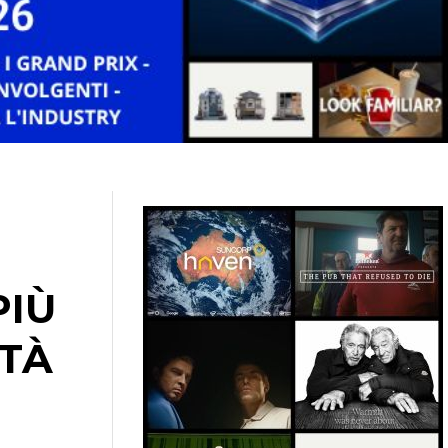
PIÙ
ETÀ