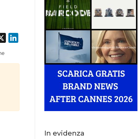
acebook
X
LinkedIn
ne
In evidenza