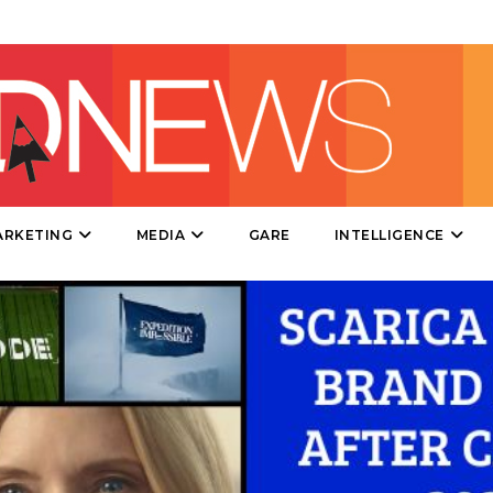
DIRECT
SPONSOR
DESIGN
EVENTI
MOBILE
ARKETING
MEDIA
GARE
INTELLIGENCE
PROMOZIONI
PRODOTTI
PUNTI VENDITA
CSR