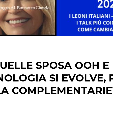
STRATEGIE
CINEMA
DIGITALE
EDITORIA
UELLE SPOSA OOH E
ESTERNA
NOLOGIA SI EVOLVE, 
RADIO / AUDIO
 LA COMPLEMENTARI
TV