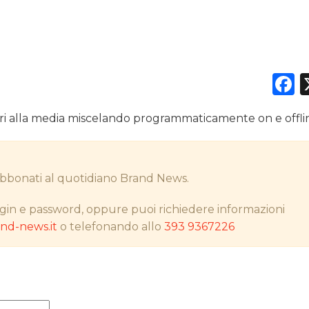
DATI
F
RICERCHE
ri alla media miscelando programmaticamente on e offli
PREVISIONI/SCENARI
NORMATIVE
i abbonati al quotidiano Brand News.
TREND
gin e password, oppure puoi richiedere informazioni
CASE HISTORY
d-news.it
o telefonando allo
393 9367226
OPINIONI