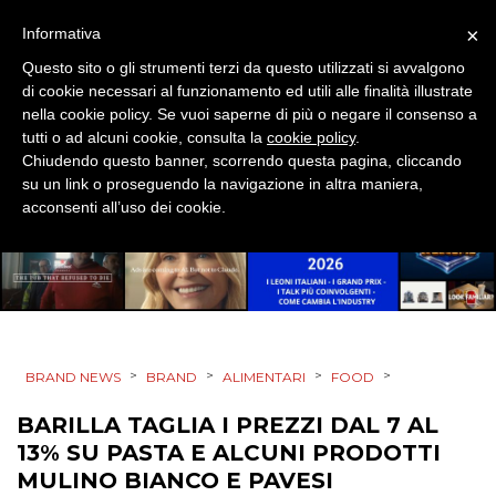
CSR
×
Informativa
STRATEGIE
Questo sito o gli strumenti terzi da questo utilizzati si avvalgono
di cookie necessari al funzionamento ed utili alle finalità illustrate
nella cookie policy. Se vuoi saperne di più o negare il consenso a
tutti o ad alcuni cookie, consulta la
cookie policy
.
Chiudendo questo banner, scorrendo questa pagina, cliccando
CINEMA
su un link o proseguendo la navigazione in altra maniera,
acconsenti all’uso dei cookie.
DIGITALE
EDITORIA
ESTERNA
>
>
>
>
RADIO / AUDIO
BRAND NEWS
BRAND
ALIMENTARI
FOOD
BARILLA TAGLIA I PREZZI DAL 7 AL
TV
13% SU PASTA E ALCUNI PRODOTTI
MULINO BIANCO E PAVESI