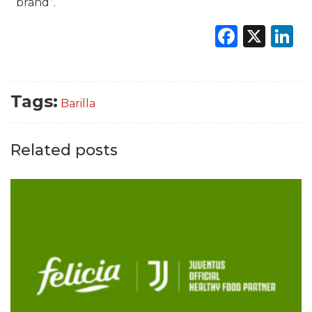
brand”.
Faceb
X
L
Tags:
Barilla
Related posts