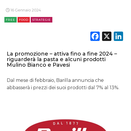
16 Gennaio 2024
FREE
FOOD
STRATEGIE
DATI
Faceb
X
L
RICERCHE
La promozione – attiva fino a fine 2024 –
PREVISIONI/SCENARI
riguarderà la pasta e alcuni prodotti
Mulino Bianco e Pavesi
NORMATIVE
Dal mese di febbraio, Barilla annuncia che
TREND
abbasserà i prezzi dei suoi prodotti dal 7% al 13%.
CASE HISTORY
OPINIONI