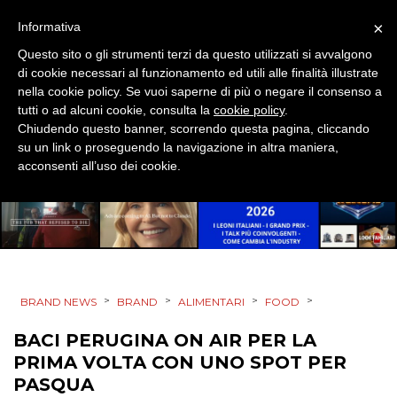
RADIO / AUDIO
×
Informativa
Questo sito o gli strumenti terzi da questo utilizzati si avvalgono
TV
di cookie necessari al funzionamento ed utili alle finalità illustrate
nella cookie policy. Se vuoi saperne di più o negare il consenso a
tutti o ad alcuni cookie, consulta la
cookie policy
.
Chiudendo questo banner, scorrendo questa pagina, cliccando
su un link o proseguendo la navigazione in altra maniera,
acconsenti all’uso dei cookie.
DATI
RICERCHE
PREVISIONI/SCENARI
>
>
>
>
BRAND NEWS
BRAND
ALIMENTARI
FOOD
NORMATIVE
BACI PERUGINA ON AIR PER LA
TREND
PRIMA VOLTA CON UNO SPOT PER
PASQUA
CASE HISTORY