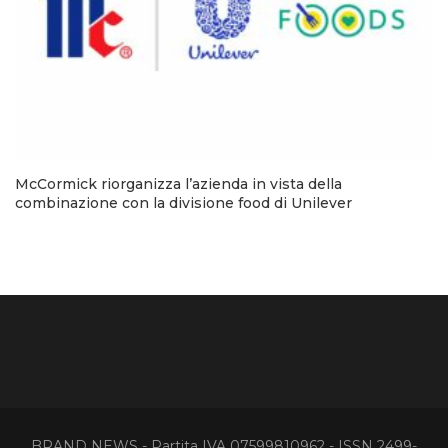
McCormick riorganizza l’azienda in vista della
combinazione con la divisione food di Unilever
BRAND NEWS - Partita IVA 07599810962 - ISSN 2499-