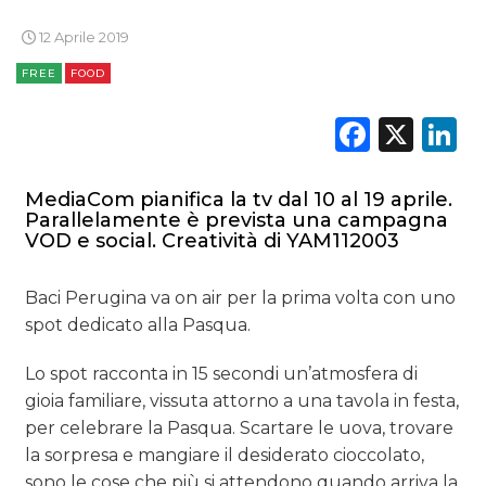
12 Aprile 2019
OPINIONI
FREE
FOOD
Faceb
X
L
MediaCom pianifica la tv dal 10 al 19 aprile.
Parallelamente è prevista una campagna
VOD e social. Creatività di YAM112003
Baci Perugina va on air per la prima volta con uno
spot dedicato alla Pasqua.
Lo spot racconta in 15 secondi un’atmosfera di
gioia familiare, vissuta attorno a una tavola in festa,
per celebrare la Pasqua. Scartare le uova, trovare
la sorpresa e mangiare il desiderato cioccolato,
sono le cose che più si attendono quando arriva la