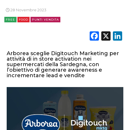
28 Novembre 2023
FREE
FOOD
PUNTI VENDITA
Faceb
X
L
Arborea sceglie Digitouch Marketing per
attività di in store activation nei
supermercati della Sardegna, con
l’obiettivo di generare awareness e
incrementare lead e vendite