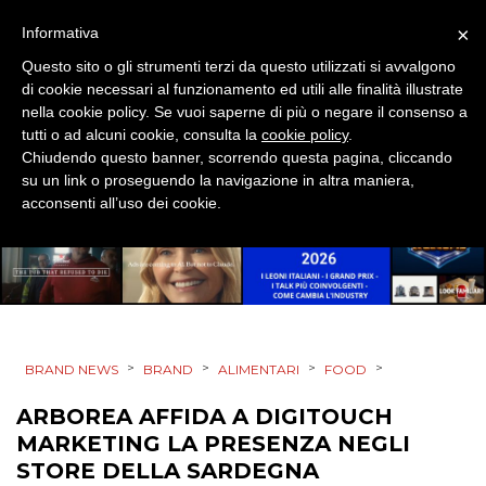
×
Informativa
Questo sito o gli strumenti terzi da questo utilizzati si avvalgono
di cookie necessari al funzionamento ed utili alle finalità illustrate
nella cookie policy. Se vuoi saperne di più o negare il consenso a
tutti o ad alcuni cookie, consulta la
cookie policy
.
DATI
Chiudendo questo banner, scorrendo questa pagina, cliccando
su un link o proseguendo la navigazione in altra maniera,
acconsenti all’uso dei cookie.
RICERCHE
PREVISIONI/SCENARI
NORMATIVE
TREND
>
>
>
>
BRAND NEWS
BRAND
ALIMENTARI
FOOD
CASE HISTORY
ARBOREA AFFIDA A DIGITOUCH
MARKETING LA PRESENZA NEGLI
OPINIONI
STORE DELLA SARDEGNA