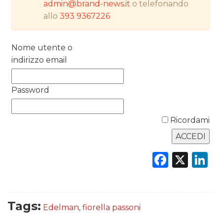
admin@brand-news.it
o telefonando
allo
393 9367226
PREVISIONI/SCENARI
NORMATIVE
Nome utente o
indirizzo email
TREND
Password
CASE HISTORY
OPINIONI
Ricordami
Faceb
X
L
Tags:
Edelman
,
fiorella passoni