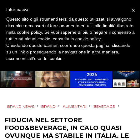
EVENTI
×
Informativa
Questo sito o gli strumenti terzi da questo utilizzati si avvalgono
MOBILE
di cookie necessari al funzionamento ed utili alle finalità illustrate
nella cookie policy. Se vuoi saperne di più o negare il consenso a
PROMOZIONI
tutti o ad alcuni cookie, consulta la
cookie policy
.
Chiudendo questo banner, scorrendo questa pagina, cliccando
su un link o proseguendo la navigazione in altra maniera,
acconsenti all’uso dei cookie.
PRODOTTI
PUNTI VENDITA
CSR
>
>
>
>
BRAND NEWS
BRAND
ALIMENTARI
BEVERAGE
STRATEGIE
FIDUCIA NEL SETTORE
FOOD&BEVERAGE, IN CALO QUASI
OVUNQUE MA STABILE IN ITALIA. LE