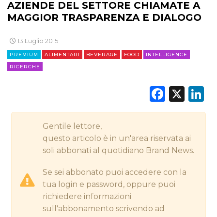
AZIENDE DEL SETTORE CHIAMATE A
CINEMA
MAGGIOR TRASPARENZA E DIALOGO
DIGITALE
13 Luglio 2015
EDITORIA
PREMIUM
ALIMENTARI
BEVERAGE
FOOD
INTELLIGENCE
RICERCHE
ESTERNA
Faceb
X
L
RADIO / AUDIO
TV
Gentile lettore,
questo articolo è in un'area riservata ai
soli abbonati al quotidiano Brand News.
Se sei abbonato puoi accedere con la
tua login e password, oppure puoi
DATI
richiedere informazioni
sull'abbonamento scrivendo ad
RICERCHE