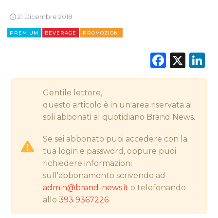
21 Dicembre 2018
PREMIUM
BEVERAGE
PROMOZIONI
CINEMA
Faceb
X
L
DIGITALE
EDITORIA
Gentile lettore,
questo articolo è in un'area riservata ai
ESTERNA
soli abbonati al quotidiano Brand News.
RADIO / AUDIO
Se sei abbonato puoi accedere con la
tua login e password, oppure puoi
TV
richiedere informazioni
sull'abbonamento scrivendo ad
admin@brand-news.it
o telefonando
allo
393 9367226