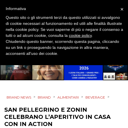
SPONSOR
×
Informativa
DESIGN
Questo sito o gli strumenti terzi da questo utilizzati si avvalgono
di cookie necessari al funzionamento ed utili alle finalità illustrate
EVENTI
nella cookie policy. Se vuoi saperne di più o negare il consenso a
tutti o ad alcuni cookie, consulta la
cookie policy
.
Chiudendo questo banner, scorrendo questa pagina, cliccando
MOBILE
su un link o proseguendo la navigazione in altra maniera,
acconsenti all’uso dei cookie.
PROMOZIONI
PRODOTTI
>
>
>
>
BRAND NEWS
BRAND
ALIMENTARI
BEVERAGE
PUNTI VENDITA
SAN PELLEGRINO E ZONIN
CSR
CELEBRANO L’APERITIVO IN CASA
CON IN ACTION
STRATEGIE