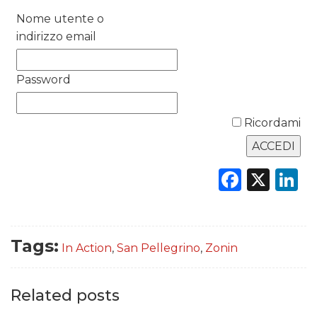
DATI
Nome utente o
indirizzo email
RICERCHE
Password
PREVISIONI/SCENARI
NORMATIVE
Ricordami
TREND
Faceb
X
L
CASE HISTORY
OPINIONI
Tags:
In Action
,
San Pellegrino
,
Zonin
Related posts