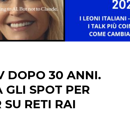
STRATEGIE
CINEMA
DIGITALE
EDITORIA
V DOPO 30 ANNI.
ESTERNA
 GLI SPOT PER
RADIO / AUDIO
SU RETI RAI
TV