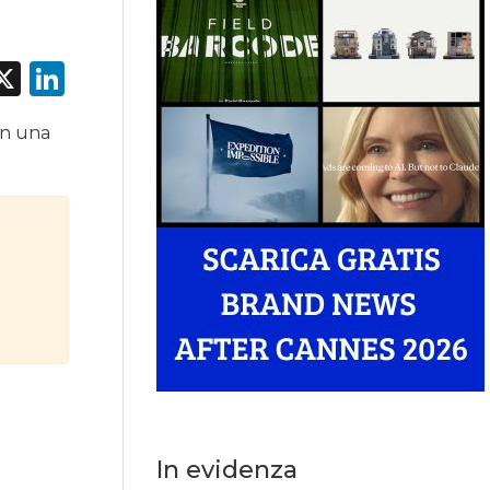
acebook
X
LinkedIn
con una
In evidenza