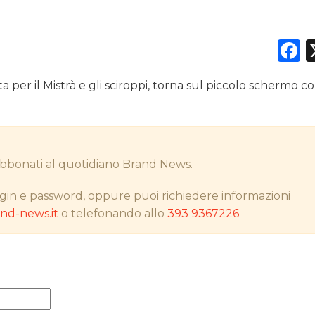
F
DATI
ta per il Mistrà e gli sciroppi, torna sul piccolo schermo 
RICERCHE
PREVISIONI/SCENARI
i abbonati al quotidiano Brand News.
NORMATIVE
gin e password, oppure puoi richiedere informazioni
TREND
d-news.it
o telefonando allo
393 9367226
CASE HISTORY
OPINIONI