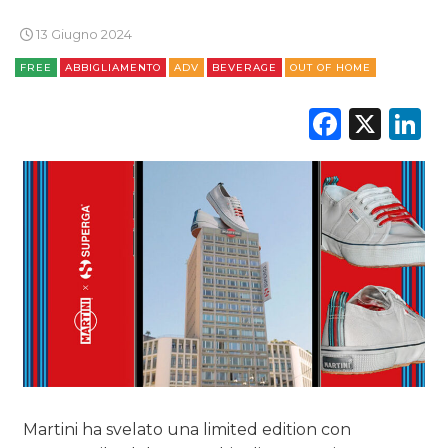
13 Giugno 2024
FREE
ABBIGLIAMENTO
ADV
BEVERAGE
OUT OF HOME
Faceb
X
L
Martini ha svelato una limited edition con