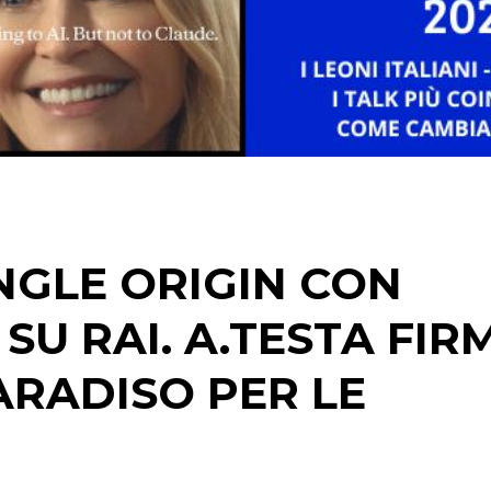
STRATEGIE
CINEMA
DIGITALE
EDITORIA
NGLE ORIGIN CON
ESTERNA
U RAI. A.TESTA FIR
RADIO / AUDIO
ARADISO PER LE
TV