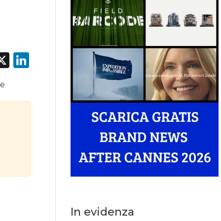
acebook
X
LinkedIn
le
In evidenza