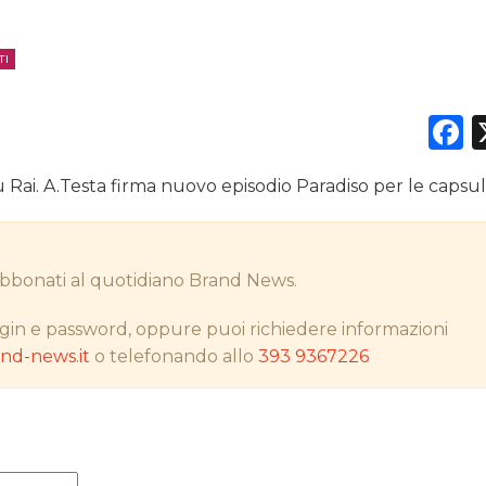
TI
DATI
F
RICERCHE
 Rai. A.Testa firma nuovo episodio Paradiso per le capsu
PREVISIONI/SCENARI
NORMATIVE
i abbonati al quotidiano Brand News.
TREND
gin e password, oppure puoi richiedere informazioni
CASE HISTORY
d-news.it
o telefonando allo
393 9367226
OPINIONI