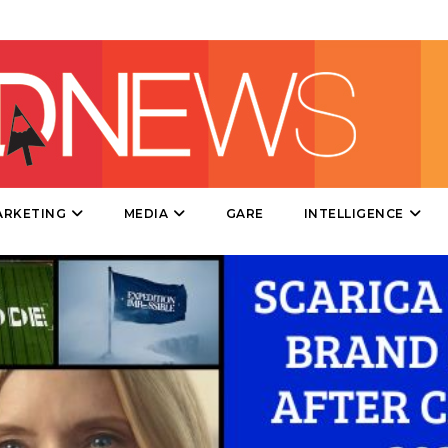
DIRECT
SPONSOR
DESIGN
EVENTI
MOBILE
ARKETING
MEDIA
GARE
INTELLIGENCE
PROMOZIONI
PRODOTTI
PUNTI VENDITA
CSR