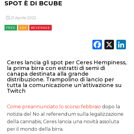
SPOT È DI BCUBE
21 Aprile 2022
FREE
ADV
BEVERAGE
Faceb
X
L
Ceres lancia gli spot per Ceres Hempiness,
la prima birra con estratti di semi di
canapa destinata alla grande
distribuzione. Trampolino di lancio per
tutta la comunicazione un’attivazione su
Twitch
Come preannunciato lo scorso febbraio
dopo la
notizia del No al referendum sulla legalizzazione
della cannabis, Ceres lancia una novità assoluta
per il mondo della birra.