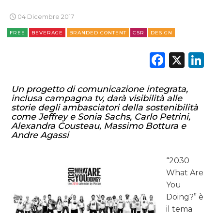
04 Dicembre 2017
FREE
BEVERAGE
BRANDED CONTENT
CSR
DESIGN
Faceb
X
L
Un progetto di comunicazione integrata,
inclusa campagna tv, darà visibilità alle
storie degli ambasciatori della sostenibilità
come Jeffrey e Sonia Sachs, Carlo Petrini,
Alexandra Cousteau, Massimo Bottura e
Andre Agassi
“2030
What Are
You
Doing?” è
il tema